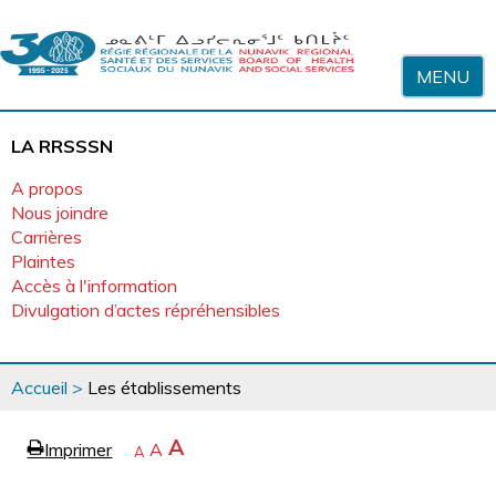
Sauter au contenu
MENU
LA RRSSSN
A propos
Nous joindre
Carrières
Plaintes
Accès à l'information
Divulgation d’actes répréhensibles
Vous
Accueil
>
Les établissements
êtes
ici
page
Agrandir
A
Imprimer
Revenir
A
e
Rétrécir
A
la
à
la
police