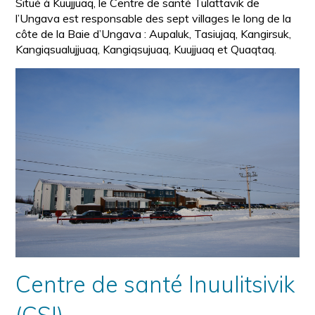
Situé à Kuujjuaq, le Centre de santé Tulattavik de
l’Ungava est responsable des sept villages le long de la
côte de la Baie d’Ungava : Aupaluk, Tasiujaq, Kangirsuk,
Kangiqsualujjuaq, Kangiqsujuaq, Kuujjuaq et Quaqtaq.
Centre de santé Inuulitsivik
(CSI)