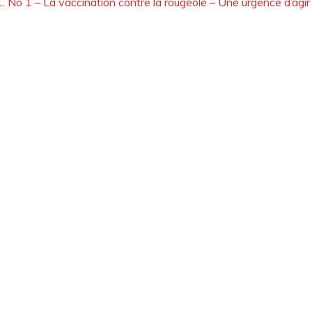
1.
No 1 – La vaccination contre la rougeole – Une urgence d’agir