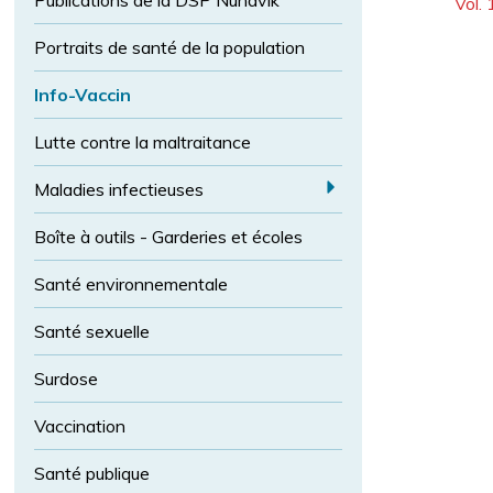
Publications de la DSP Nunavik
l
Vol. 
l
t
i
a
c
a
Portraits de santé de la population
p
e
i
o
l
Info-Vaccin
l
l
e
Lutte contre la maltraitance
i
d
c
e
a
Maladies infectieuses
e
E
p
o
Boîte à outils - Garderies et écoles
x
l
p
Santé environnementale
i
a
c
n
Santé sexuelle
e
d
n
M
Surdose
o
al
r
Vaccination
m
a
a
di
Santé publique
l
e