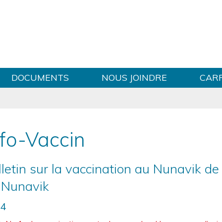
Sauter au contenu
DOCUMENTS
NOUS JOINDRE
CAR
nfo-Vaccin
letin sur la vaccination au Nunavik de
 Nunavik
24