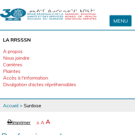
Sauter au contenu
MENU
LA RRSSSN
A propos
Nous joindre
Carrières
Plaintes
Accès à l'information
Divulgation d’actes répréhensibles
Vous
Accueil
>
Surdose
êtes
ici
page
Agrandir
A
Imprimer
Revenir
A
e
Rétrécir
A
la
à
la
police