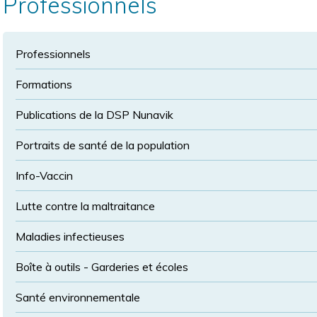
Professionnels
la
police
taille
de
police
Professionnels
normale
Formations
Publications de la DSP Nunavik
Portraits de santé de la population
Info-Vaccin
Lutte contre la maltraitance
Maladies infectieuses
Boîte à outils - Garderies et écoles
Santé environnementale