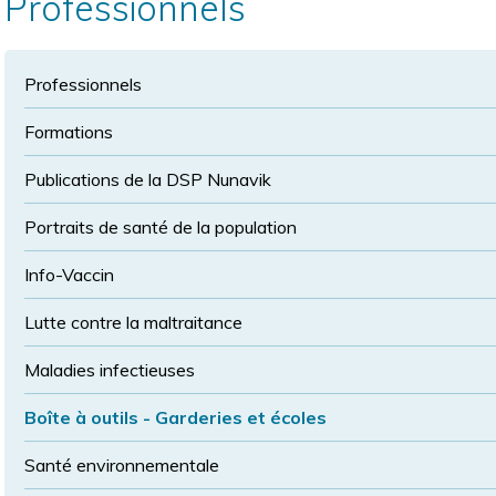
Professionnels
la
police
taille
de
police
Professionnels
normale
Formations
Publications de la DSP Nunavik
Portraits de santé de la population
Info-Vaccin
Lutte contre la maltraitance
Maladies infectieuses
Boîte à outils - Garderies et écoles
Santé environnementale