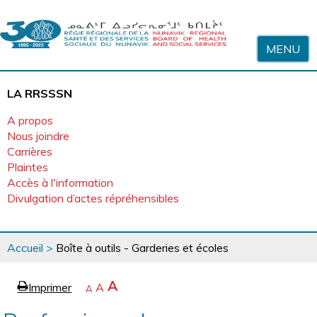
Sauter au contenu
MENU
LA RRSSSN
A propos
Nous joindre
Carrières
Plaintes
Accès à l'information
Divulgation d’actes répréhensibles
Vous
Accueil
>
Boîte à outils - Garderies et écoles
êtes
ici
page
Agrandir
A
Imprimer
Revenir
A
e
Rétrécir
A
la
à
la
police