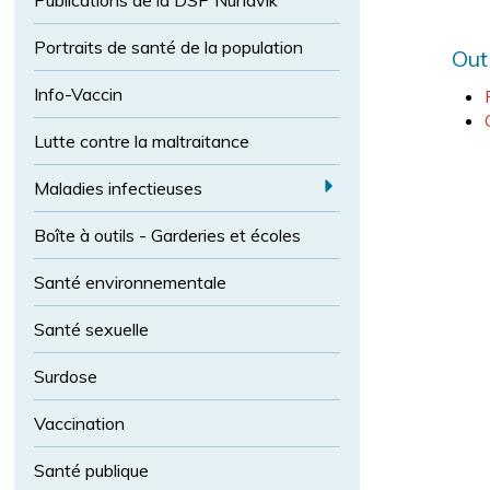
Publications de la DSP Nunavik
l
l
t
i
a
c
a
Portraits de santé de la population
Out
p
e
i
o
l
Info-Vaccin
l
l
e
Lutte contre la maltraitance
i
d
c
e
a
Maladies infectieuses
e
E
p
o
Boîte à outils - Garderies et écoles
x
l
p
Santé environnementale
i
a
c
n
Santé sexuelle
e
d
n
M
Surdose
o
al
r
Vaccination
m
a
a
di
Santé publique
l
e