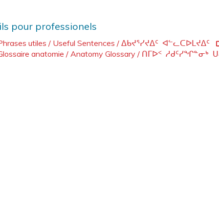
ils pour professionels
Phrases utiles / Useful Sentences / ᐃᑲᔪᕐᓯᔪᐃᑦ ᐊᓪᓚᑕᐅᒪᔪᐃᑦ
Glossaire anatomie / Anatomy Glossary / ᑎᒥᐅᑉ ᓱᑯᑦᓯᖏᓐᓂᒃ 