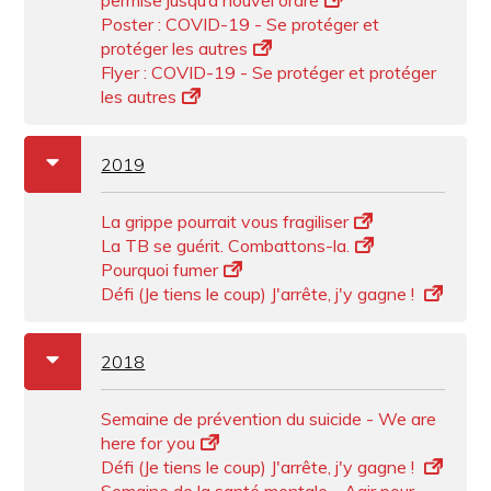
permise jusqu’à nouvel ordre
Poster : COVID-19 - Se protéger et
protéger les autres
Flyer : COVID-19 - Se protéger et protéger
les autres
a
b
2019
La grippe pourrait vous fragiliser
La TB se guérit. Combattons-la.
Pourquoi fumer
Défi (Je tiens le coup) J'arrête, j'y gagne !
a
b
2018
Semaine de prévention du suicide - We are
here for you
Défi (Je tiens le coup) J'arrête, j'y gagne !