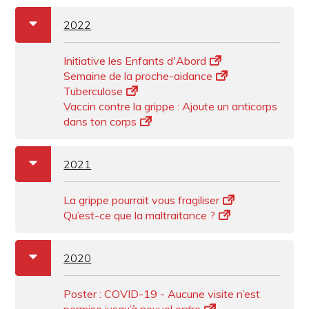
a
b
2022
Initiative les Enfants d'Abord
Semaine de la proche-aidance
Tuberculose
Vaccin contre la grippe : Ajoute un anticorps
dans ton corps
a
b
2021
La grippe pourrait vous fragiliser
Qu’est-ce que la maltraitance ?
a
b
2020
Poster : COVID-19 - Aucune visite n’est