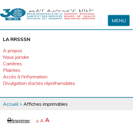
Sauter au contenu
MENU
LA RRSSSN
A propos
Nous joindre
Carrières
Plaintes
Accès à l'information
Divulgation d’actes répréhensibles
Vous
Accueil
>
Affiches imprimables
êtes
ici
page
Agrandir
A
Imprimer
Revenir
A
e
Rétrécir
A
la
à
la
police