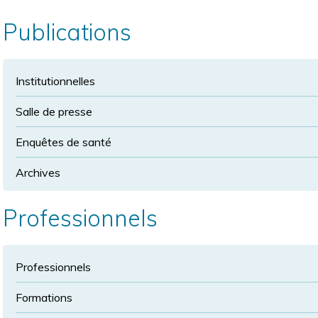
la
police
taille
Publications
de
police
normale
Institutionnelles
Salle de presse
Enquêtes de santé
Archives
Professionnels
Professionnels
Formations