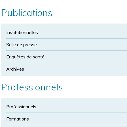
la
police
taille
Publications
de
police
normale
Institutionnelles
Salle de presse
Enquêtes de santé
Archives
Professionnels
Professionnels
Formations