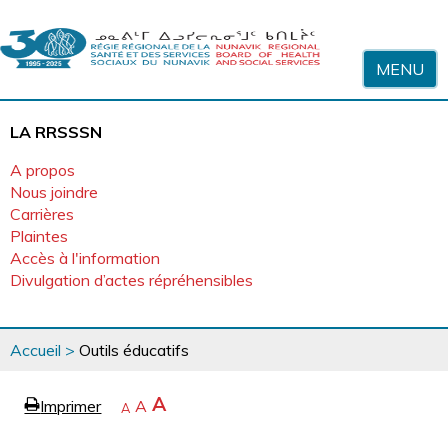
Sauter au contenu
MENU
LA RRSSSN
A propos
Nous joindre
Carrières
Plaintes
Accès à l'information
Divulgation d’actes répréhensibles
Vous
Accueil
>
Outils éducatifs
êtes
ici
page
Agrandir
A
Imprimer
Revenir
A
e
Rétrécir
A
la
à
la
police