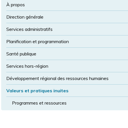
la
police
À propos
taille
de
Direction générale
police
normale
Services administratifs
Planification et programmation
Santé publique
Services hors-région
Développement régional des ressources humaines
Valeurs et pratiques inuites
Programmes et ressources