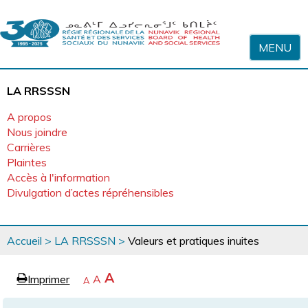
Sauter au contenu
MENU
LA RRSSSN
A propos
Nous joindre
Carrières
Plaintes
Accès à l'information
Divulgation d’actes répréhensibles
Vous
Accueil
>
LA RRSSSN
>
Valeurs et pratiques inuites
êtes
ici
page
Agrandir
A
Imprimer
Revenir
A
e
Rétrécir
A
la
à
la
police