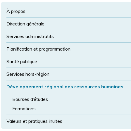
à
la
police
la
police
À propos
taille
de
Direction générale
police
normale
Services administratifs
Planification et programmation
Santé publique
Services hors-région
Développement régional des ressources humaines
Bourses d’études
Formations
Valeurs et pratiques inuites