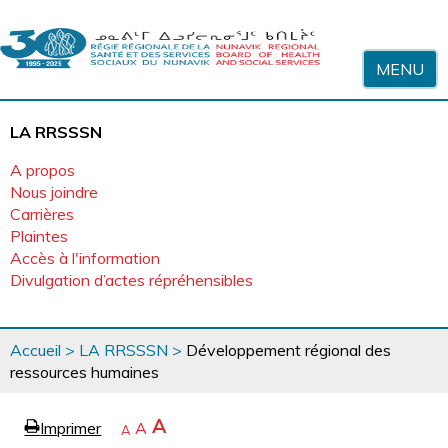
Sauter au contenu
MENU
LA RRSSSN
A propos
Nous joindre
Carrières
Plaintes
Accès à l'information
Divulgation d’actes répréhensibles
Vous
Accueil
>
LA RRSSSN
>
Développement régional des
êtes
ressources humaines
ici
page
Agrandir
A
Imprimer
Revenir
A
e
Rétrécir
A
la