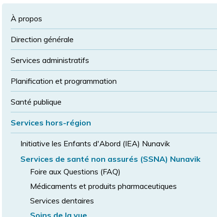
à
la
police
la
police
À propos
taille
de
Direction générale
police
normale
Services administratifs
Planification et programmation
Santé publique
Services hors-région
Initiative les Enfants d'Abord (IEA) Nunavik
Services de santé non assurés (SSNA) Nunavik
Foire aux Questions (FAQ)
Médicaments et produits pharmaceutiques
Services dentaires
Soins de la vue