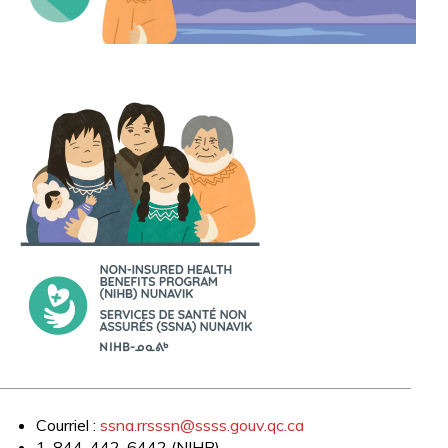
Courriel :
ssna.rrsssn@ssss.gouv.qc.ca
1-844-442-6442 (NIHB)