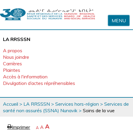
Sauter au contenu
MENU
LA RRSSSN
A propos
Nous joindre
Carrières
Plaintes
Accès à l'information
Divulgation d’actes répréhensibles
Vous
Accueil
>
LA RRSSSN
>
Services hors-région
>
Services de
êtes
santé non assurés (SSNA) Nunavik
>
Soins de la vue
ici
page
Agrandir
A
Imprimer
Revenir
A
e
Rétrécir
A
la