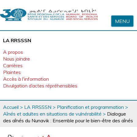
Sauter au contenu
MENU
LA RRSSSN
A propos
Nous joindre
Carrières
Plaintes
Accès à l'information
Divulgation d’actes répréhensibles
Vous
Accueil
>
LA RRSSSN
>
Planification et programmation
>
êtes
Aînés et adultes en situations de vulnérabilité
>
Dialogue
ici
des aînés du Nunavik : Ensemble pour le bien-être des aînés
page