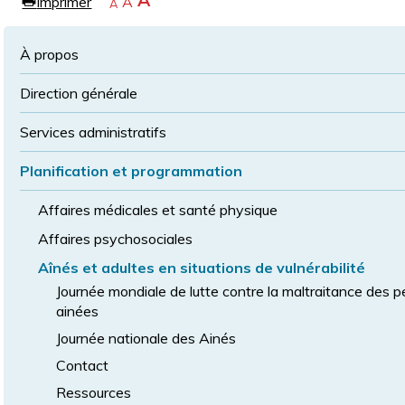
Agrandir
A
Imprimer
Revenir
A
e
Rétrécir
A
la
à
la
police
la
police
À propos
taille
de
Direction générale
police
normale
Services administratifs
Planification et programmation
Affaires médicales et santé physique
Affaires psychosociales
Aînés et adultes en situations de vulnérabilité
Journée mondiale de lutte contre la maltraitance des 
ainées
Journée nationale des Ainés
Contact
Ressources