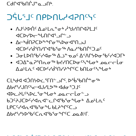
ᑕᑯᒋᐊᖃᑎᒌᒍᓐᓇᓗᑎᒃ.
ᑐᕌᒐᕐᒧᑦ ᑎᑭᐅᑎᒐᓱᐊᕈᑎᑦᓭᑦ
ᐱᒍᑦᔨᐅᑏᑦ ᐃᓄᒻᒪᕆᓐᓂᒃ ᓲᖑᓯᑎᒋᐊᕈᒪᒧᑦ
ᐊᑕᐅᓯᐅᓕᖓᑎᒋᐊᕐᓗᒋᓪᓗ
ᐃᓕᒃᑰᑎᕈᑕᐅᖕᖏᓂᕐᓴᐅᓂᐊᕐᑎᓗᒍ
ᐊᑕᐅᑦᓯᑰᕐᑎᓯᒋᐊᖃᕐᓂᖅ ᐱᓇᓱᖃᑎᒌᑦᑐᓄᑦ
ᑐᓂᒪᐅᑎᖃᑦᓯᐊᓂᖅ ᐃᓘᓐᓀᓄᑦ ᐃᑉᐱᒋᔭᐅᓂᖃᑦᓯᐊᑐᒥᒃ
ᐊᑐᐃᓐᓇᕈᕐᑎᕆᓂᖅ ᑲᔪᓯᑎᑕᐅᓂᑦᓴᖓᓂᒃ ᓄᓇᓕᓕᒫᓂ
ᐃᓄᒻᒪᕇᑦ ᐊᑕᐅᑦᓯᑰᕐᑎᓯᔨᖏᑦᑕ ᑲᑎᒪᓂᑦᓴᖓᓂᒃ
ᑕᒪᒃᑯᐊ ᐊᑑᑎᔭᐅᓛᕐᒥᑎᓪᓗᒋᑦ, ᐅᖄᖃᑎᒌᓐᓂᖅ
ᐃᑲᔪᕐᓯᒍᑎᑦᓴᓕᐊᒍᓯᒪᕗᖅ ᐊᑯᓂᕐᑐᒧᑦ
ᐊᐅᓚᔨᒐᑦᓴᐅᓛᕐᓂᖓᓂᒃ ᓄᓇᓕᓕᒫᓂᓪᓗ
ᑲᑐᑦᔨᒍᑕᐅᑦᓯᐊᕆᐊᓪᓚᒋᐊᖃᕐᓂᖓᓂᒃ ᐃᓄᒻᒪᕇᑦ
ᒪᑭᑕᑦᓯᐊᕆᐊᖃᕐᓂᖓ ᑲᒪᔨᖏᑦᑕᓗ
ᐃᑲᔪᕐᓯᔭᐅᖃᑦᑕᕆᐊᖃᕐᓂᖏᑦᑕ ᓄᓇᕕᒻᒥ.