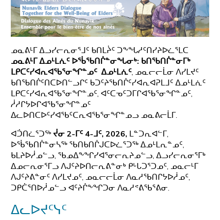
ᓄᓇᕕᒻᒥ ᐃᓗᓯᓕᕆᓂᕐᒧᑦ ᑲᑎᒪᔩᑦ ᑐᖕᖓᓱᑦᑎᓯᔨᐅᓛᕐᒪᑕ
ᓄᓇᕕᒻᒥ ᐃᓄᒻᒪᕇᑦ ᐅᖄᖃᑎᒌᓐᓂᖓᓂᒃ: ᑲᑎᖃᑎᒌᓐᓂᒥᒃ
ᒪᑭᑕᑦᓯᐊᕆᐊᖃᕐᓂᖏᓐᓄᑦ ᐃᓄᒻᒪᕇᑦ
, ᓄᓇᓕᓕᒫᓂ ᐱᓯᒪᔪᑦ
ᑲᑎᖃᑎᒌᑦᑎᑕᐅᑎᓪᓗᒋᑦ ᑲᑐᑦᔨᖃᑎᒌᑦᓯᐊᕆᐊᕈᒪᒧᑦ ᐃᓄᒻᒪᕇᑦ
ᒪᑭᑕᑦᓯᐊᕆᐊᖃᕐᓂᖏᓐᓄᑦ, ᐊᑦᑕᓀᑦᑐᒥᒋᐊᖃᕐᓂᖏᓐᓄᑦ,
ᓲᓱᒋᔭᐅᒋᐊᖃᕐᓂᖏᓐᓄᑦ
ᐃᓚᐅᑎᑕᐅᑦᓯᐊᖃᑦᑕᕆᐊᖃᕐᓂᖏᓐᓄᓗ ᓄᓇᕕᓕᒫᒥ.
ᐊᑑᑎᓛᕐᑐᖅ
ᔫᓂ 2-ᒥᑦ 4-ᒧᑦ, 2026,
ᒪᓐᑐᕆᐊᓪᒥ,
ᐅᖄᖃᑎᒌᓐᓂᓴᖅ ᖃᑎᑲᑎᒌᒍᑕᐅᓛᕐᑐᖅ ᐃᓄᒻᒪᕆᓐᓄᑦ,
ᑲᒪᔨᐅᓲᓄᓪᓗ, ᖃᓄᐃᖕᖏᓯᐊᕐᓂᓕᕆᔨᓄᓪᓗ, ᐃᓗᓯᓕᕆᓂᕐᒥᒃ
ᐃᓄᓕᕆᓂᕐᒥᓗ ᐱᒍᑦᔨᐅᑎᓕᕆᕕᓐᓂᒃ ᑭᒡᒐᑐᕐᑐᓄᑦ, ᓄᓇᓕᒻᒥ
ᐱᒍᑦᔨᕕᓐᓂᑦ ᐱᓯᒪᔪᓄᑦ, ᓄᓇᓕᓕᒫᓂ ᐱᓇᓱᖃᑎᒋᔭᐅᓲᓄᑦ,
ᑐᑭᑖᕐᑎᐅᓲᓄᓪᓗ ᐊᑦᔨᒌᖕᖏᑐᓂ ᐱᓇᓱᕝᕕᖃᕐᕕᓂ.
ᐃᓚᐅᔪᑦᓭᑦ