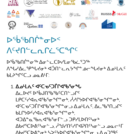
ᐅᖄᖃᑎᒌᓐᓂᐅᑉ
ᐱᑦᔪᑎᓪᓚᕆᒋᓛᕐᑕᖏᑦ
ᐅᖄᖃᑎᒌᓐᓂᖅ ᐃᓂᓪᓚᑕᐅᓯᒪᓂᖃᓛᕐᑐᖅ
ᐱᖓᓱᐃᓚᕿᖓᔪᓂᒃ ᐊᑑᑎᓪᓚᕆᔭᖏᓐᓅᓕᖓᔪᓂᒃ ᐃᓄᒻᒪᕇᑦ
ᑲᒪᔨᖏᑦᑕᓗ ᓄᓇᕕᒻᒥ:
ᐃᓄᒻᒪᕇᑦ ᐊᑦᑕᓀᑦᑐᒦᒋᐊᖃᕐᓂᖓ
ᐃᓚᐅᔪᑦ ᐅᖄᒍᑎᖃᖃᑦᑕᑎᓪᓗᒋᑦ
ᒪᑭᑕᑦᓯᐊᕆᐊᖃᕐᓂᖏᓐᓂᒃ, ᓲᓱᒋᔭᐅᒋᐊᖃᕐᓂᖏᓐᓂᒃ,
ᐊᑦᑕᓀᑦᑐᒦᒋᐊᖃᕐᓂᖏᓐᓂᓗ ᐃᓄᒻᒪᕇᑦ, ᐃᓚᖃᕐᑎᓗᒋᑦ
ᑲᒪᒋᔭᐅᑦᓯᐊᕆᐊᖃᕐᓂᖏᓐᓂᒃ,
ᐊᑐᐃᓐᓇᖃᕆᐊᖃᕐᓂᒥᓪᓗ ᑐᑭᓯᒪᐅᑎᑦᓴᓂᒃ
ᐃᑲᔪᕐᑕᐅᕕᑦᓴᓂᓪᓗ, ᓲᖑᓯᑎᑦᓯᒋᐊᕈᑎᑦᓴᓂᓪᓗ ᓄᓇᓕᒻᒥ
ᐃᑲᔪᕐᑕᐅᕕᓐᓂᒃ ᓴᐳᑦᔭᐅᒋᐊᖃᕐᓂᖏᓐᓂᓗ ᐃᓄᑐᙯᑦ