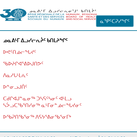
ᐊᓪᓗᓗᑎᑦ ᐃᓗᓕᓪᓚᕆᖓᓄᑦ
ᓇᕿᑦᑕᕈᓯᖏᑦ
ᓄᓇᕕᒻᒥ ᐃᓗᓯᓕᕆᔩᑦ ᑲᑎᒪᔨᖏᑦ
ᐅᕙᑦᑎᓅᓕᖓᔪᑦ
ᖃᐅᔨᒋᐊᕐᕕᐅᒍᑎᕗᑦ
ᐱᓇᓱᒐᒻᒪᕇᑦ
ᐅᓐᓂᓗᒍᑏᑦ
ᑕᑯᒋᐊᒍᓐᓇᓂᖅ ᑐᓴᕋᑦᓴᓂᑦ ᐊᒻᒪᓗ
ᓴᐴᓗᑕᖃᕐᑎᓯᓂᖅ ᓇᒻᒥᓂᓐᓅᓕᖓᔪᓂᑦ
ᐅᖃᕈᑎᖃᕐᓂᖅ
ᐱᕋᔭᕐᕕᓂᖃᕐᓂᒥᒃ
ᒫᓂᑉᐳᑎᑦ