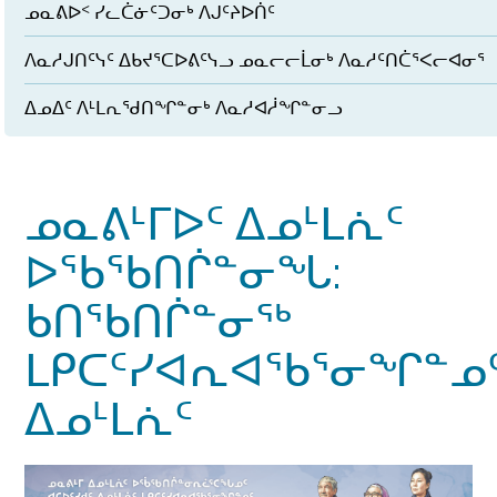
ᓄᓇᕕᐅᑉ ᓯᓚᑖᓃᑦᑐᓂᒃ ᐱᒍᑦᔨᐅᑏᑦ
ᐱᓇᓱᒍᑎᑦᓭᑦ ᐃᑲᔪᕐᑕᐅᕕᑦᓭᓗ ᓄᓇᓕᓕᒫᓂᒃ ᐱᓇᓱᑦᑎᑖᕐᐸᓕᐊᓂᕐ
ᐃᓄᐃᑦ ᐱᒻᒪᕆᖁᑎᖏᓐᓂᒃ ᐱᓇᓱᐊᓲᖏᓐᓂᓗ
ᓄᓇᕕᒻᒥᐅᑦ ᐃᓄᒻᒪᕇᑦ
ᐅᖃᖃᑎᒌᓐᓂᖓ:
ᑲᑎᖃᑎᒌᓐᓂᖅ
ᒪᑭᑕᑦᓯᐊᕆᐊᖃᕐᓂᖏᓐᓄ
ᐃᓄᒻᒪᕇᑦ