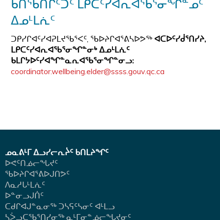
ᑲᑎᖃᑎᒌᑦᑐᑦ ᒪᑭᑕᑦᓯᐊᕆᐊᖃᕐᓂᖏᓐᓄᑦ
ᐃᓄᒻᒪᕇᑦ
ᑐᑭᓯᒋᐊᑦᓯᐊᕈᒪᔪᖃᕐᐸᑦ, ᖃᐅᔨᒋᐊᕐᕕᓴᐅᕗᖅ
ᐊᑕᐅᑦᓯᑰᕐᑎᓯᔨ,
ᒪᑭᑕᑦᓯᐊᕆᐊᖃᕐᓂᖏᓐᓂᒃ ᐃᓄᒻᒪᕇᑦ
ᑲᒪᒋᔭᐅᑦᓯᐊᖏᓐᓇᕆᐊᖃᕐᓂᖏᓐᓂᓗ:
coordinator.wellbeing.elder@ssss.gouv.qc.ca
ᓄᓇᕕᒻᒥ ᐃᓗᓯᓕᕆᔩᑦ ᑲᑎᒪᔨᖏᑦ
ᐅᕙᑦᑎᓅᓕᖓᔪᑦ
ᖃᐅᔨᒋᐊᕐᕕᐅᒍᑎᕗᑦ
ᐱᓇᓱᒐᒻᒪᕇᑦ
ᐅᓐᓂᓗᒍᑏᑦ
ᑕᑯᒋᐊᒍᓐᓇᓂᖅ ᑐᓴᕋᑦᓴᓂᑦ ᐊᒻᒪᓗ
ᓴᐴᓗᑕᖃᕐᑎᓯᓂᖅ ᓇᒻᒥᓂᓐᓅᓕᖓᔪᓂᑦ