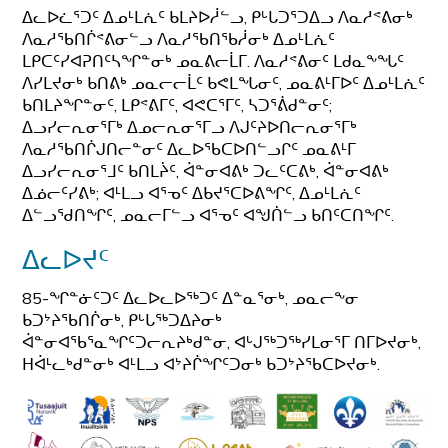
ᐃᓚᐅᓛᕐᑐᑦ ᐃᓄᒻᒪᕇᑦ ᑲᒪᔨᐅᓲᓪᓗ, ᑭᒡᒐᑐᕐᑐᐃᓗ ᐱᓇᓱᕝᕕᓂᒃ
ᐱᓇᓱᖃᑎᒌᕝᕕᓂᓪᓗ ᐱᓇᓱᖃᑎᖃᓲᓂᒃ ᐃᓄᒻᒪᕇᑦ
ᒪᑭᑕᑦᓯᐊᕈᑎᑦᓴᖏᓐᓂᒃ ᓄᓇᕕᓕᒫᒥ. ᐱᓇᓱᕝᕕᓂᑦ ᒪᑯᓇᖕᖓᑦ
ᐱᓯᒪᔪᓂᒃ ᑲᑎᕕᒃ ᓄᓇᓕᓕᒫᑦ ᑲᕙᒪᖓᓂᑦ, ᓄᓇᕕᒻᒥᐅᑦ ᐃᓄᒻᒪᕇᑦ
ᑲᑎᒪᔨᖏᓐᓂᑦ, ᒪᑭᕝᕕᒥᑦ, ᐊᕙᑕᕐᒥᑦ, ᓴᑐᕐᕖᑯᓐᓂᑦ;
ᐃᓗᓯᓕᕆᓂᕐᒥᒃ ᐃᓄᓕᕆᓂᕐᒥᓗ ᐱᒍᑦᔨᐅᑎᓕᕆᓂᕐᒥᒃ
ᐱᓇᓱᖃᑎᒌᒍᑎᓕᓐᓂᑦ ᐃᓚᐅᖃᑕᐅᑎᓪᓗᒋᑦ ᓄᓇᕕᒻᒥ
ᐃᓗᓯᓕᕆᓂᕐᒧᑦ ᑲᑎᒪᔩᑦ, ᐋᓐᓂᐊᕕᒃ ᑐᓚᑦᑕᕕᒃ, ᐋᓐᓂᐊᕕᒃ
ᐃᓅᓕᑦᓯᕕᒃ; ᐊᒻᒪᓗ ᐊᕐᓀᑦ ᐃᑲᔪᕐᑕᐅᕕᖏᑦ, ᐃᓄᒻᒪᕇᑦ
ᐃᓪᓗᖁᑎᖏᑦ, ᓄᓇᓕᒥᓪᓗ ᐊᕐᓀᑦ ᐊᖑᑏᓪᓗ ᑲᑎᑦᑕᑎᖏᑦ.
ᐃᓚᐅᔪᑦ
85-ᖏᓐᓃᑦᑐᑦ ᐃᓚᐅᓚᐅᖅᑐᑦ ᐃᓐᓇᕐᓂᒃ, ᓄᓇᓕᖕᓂ
ᑲᑐᔾᔨᖃᑎᒌᓂᒃ, ᑭᒡᒐᖅᑐᐃᔨᓂᒃ
ᐋᓐᓂᐊᖃᕐᓇᖏᑦᑐᓕᕆᔨᒃᑯᓐᓂ, ᐊᒡᒍᖅᑐᖅᓯᒪᓂᕐᒥ ᑎᒥᐅᔪᓂᒃ,
ᕼᐋᒻᓚᒃᑯᓐᓂᒃ ᐊᒻᒪᓗ ᐊᔾᔨᒌᖏᑦᑐᓂᒃ ᑲᑐᔾᔨᖃᑕᐅᔪᓂᒃ.