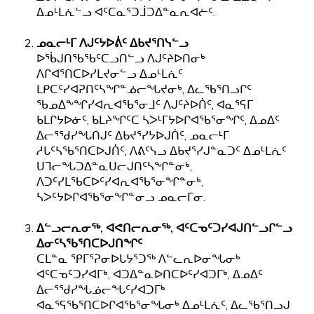
ᐃᓄᒻᒪᕇᓪᓗ ᐊᑦᑕᓇᕐᑐᒨᑐᐃᓐᓇᕆᐊᓖᑦ.
ᓄᓇᓕᒻᒥ ᐱᒍᑦᔭᐅᕖᑦ ᐃᑲᔪᕐᑎᓭᓪᓗ
ᐅᖄᒍᑎᖃᖃᑦᑕᓗᑎᓪᓗ ᐱᒍᑦᔨᐅᑎᓂᒃ
ᐱᒋᐊᕐᑎᑕᐅᓯᒪᔪᓂᓪᓗ ᐃᓄᒻᒪᕇᑦ
ᒪᑭᑕᑦᓯᐊᕈᑎᑦᓴᖏᓐᓅᓕᖓᔪᓂᒃ, ᐃᓚᖃᕐᑎᓗᒋᑦ
ᖃᓄᐃᖕᖏᓯᐊᕆᐊᖃᕐᓂᒧᑦ ᐱᒍᑦᔨᐅᑏᑦ, ᐊᓇᕐᕋᒥ
ᑲᒪᒋᔭᐅᓃᑦ, ᑲᒪᔨᖏᑦᑕ ᓴᐳᒻᒥᔭᐅᒋᐊᖃᕐᓂᖏᑦ, ᐃᓄᐃᑦ
ᐃᓕᕐᖁᓯᖓᑎᒍᑦ ᐃᑲᔪᕐᓯᔭᐅᒍᑏᑦ, ᓄᓇᓕᒻᒥ
ᓱᒐᑦᓴᖃᕐᑎᑕᐅᒍᑏᑦ, ᐱᕕᑦᓭᓗ ᐃᑲᔪᕐᓯᒍᓐᓇᑐᑦ ᐃᓄᒻᒪᕇᑦ
ᑌᒣᓕᖓᑐᐃᓐᓇᑌᓕᒍᑎᑦᓴᖏᓐᓂᒃ,
ᐱᑐᑦᓯᒪᖃᑕᐅᑦᓯᐊᕆᐊᖃᕐᓂᖏᓐᓂᒃ,
ᓴᐳᑦᔭᐅᒋᐊᖃᕐᓂᖏᓐᓂᓗ ᓄᓇᓕᒥᓂ.
ᐃᓪᓗᓕᕆᓂᖅ, ᐊᕙᑎᓕᕆᓂᖅ, ᐊᑦᑕᓀᑦᑐᓯᐊᒍᑎᓪᓗᒋᓪᓗ
ᐃᓂᑦᓴᖃᕐᑎᑕᐅᒍᑎᖏᑦ
ᑕᒪᓐᓇ ᕿᒥᕐᕈᓂᐅᒐᔭᕐᑐᖅ ᐱᓪᓚᕆᐅᓂᖓᓂᒃ
ᐊᑦᑕᓀᑦᑐᓯᐊᒥᒃ, ᐊᑐᐃᓐᓇᐅᑎᑕᐅᑦᓯᐊᑐᒥᒃ, ᐃᓄᐃᑦ
ᐃᓕᕐᖁᓯᖓᓅᓕᖓᑦᓯᐊᑐᒥᒃ
ᐊᓇᕐᕋᖃᕐᑎᑕᐅᒋᐊᖃᕐᓂᖓᓂᒃ ᐃᓄᒻᒪᕇᑦ, ᐃᓚᖃᕐᑎᓗᒍ