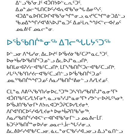
ᐃᓪᓗᖃᕐᓂᒧᑦ ᐊᑑᑎᔭᐅᓪᓚᕆᑦᑐᑦ,
ᐃᓄᓐᓅᓕᖓᑎᑕᐅᑦᓯᐊᕆᐊᖃᕐᓂᖓ ᐃᓂᑦᓭᑦ,
ᐊᑐᐃᓐᓇᐅᑎᑕᐅᒋᐊᖃᕐᓂᖏᓐᓂᓗ, ᓇᔪᕐᑕᖏᓐᓃᑐᐃᓪᓗ
ᖃᓄᐃᖕᖏᓯᐊᕐᕕᓴᐅᒍᓐᓇᑐᑦ ᐃᓄᒻᒪᕆᖕᖑᐸᓪᓕᐊᔪᓄᑦ
ᓄᓇᕕᒻᒥ ᓄᓇᓕᓐᓂ.
ᐅᖄᖃᑎᒌᓐᓂᖅ ᐃᒣᓕᖓᒐᔭᕐᑐᖅ
ᐅᓪᓗᓂ ᐱᖓᓱᓂ, ᐃᓚᐅᔪᑦ ᐅᖄᔪᓃᖃᑦᑕᕈᓐᓇᓛᕐᑐᑦ,
ᐅᓂᒃᑳᓯᐅᖃᑎᒌᑦᑐᓄᓪᓗ ᐃᓚᐅᒍᓐᓇᓗᑎᒃ,
ᑲᑎᒪᓂᐊᕈᓯᓕᐊᖃᑦᑕᓗᑎᒃ, ᒪᒥᓴᖃᑎᒌᑦᑐᓕᐊᖃᑦᑕᓗᑎᒃ,
ᓱᒐᑦᓴᖃᕐᑎᓯᔪᓕᐊᖃᑦᑕᓗᑎᓪᓗ ᐅᖄᖃᑎᒌᑦᑐᓄᑦ
ᓄᓇᕐᖃᑎᒌᖕᖏᑐᓄᑦ ᐱᓇᓱᖃᑎᒌᕝᕕᓂᓪᓗ ᐱᓯᒪᔪᓄᑦ.
ᑕᒪᓐᓇ ᐱᕕᑦᓴᖃᕐᑎᓯᓂᐅᓛᕐᑐᖅ ᑐᓴᕐᑎᓯᖃᑎᒌᒍᓐᓇᓂᕐᒥᒃ
ᐊᑑᑎᖃᑦᑕᓯᒪᔭᒥᓂᒃ, ᓇᓗᓀᕐᓯᒍᓐᓇᓂᕐᒥᒃ ᓯᕗᓪᓕᐅᔨᒐᑦᓴᓂᒃ,
ᐅᖄᒍᑎᖃᕐᓂᒥᒃ ᐱᔭᕆᐊᑐᒃᑑᕈᑕᐅᓯᒪᔪᓂᒃ,
ᐱᒋᐊᕐᑎᑕᐅᑦᓯᐊᓯᒪᔪᓂᒃ ᐅᓂᒃᑳᕈᑎᖃᕐᓂᖅ,
ᐱᓇᓱᖃᑎᒌᑦᓯᐊᐸᓪᓕᐊᒋᐊᖃᕐᓂᒥᓪᓗ ᓄᓇᕕᓕᒫᒥ.
ᑲᑐᑦᔨᖃᑎᒌᓐᓂᐅᓱᓂ ᓄᓇᓕᒻᒨᓕᖓᑦᓱᓂᓗ,
ᐃᓚᕕᐅᑦᓯᐊᖃᑦᑕᓗᓂ, ᓈᓚᓐᓂᑕᖃᑦᓯᐊᓗᓂᓗ ᐃᓘᓐᓇᑎᓪᓗ