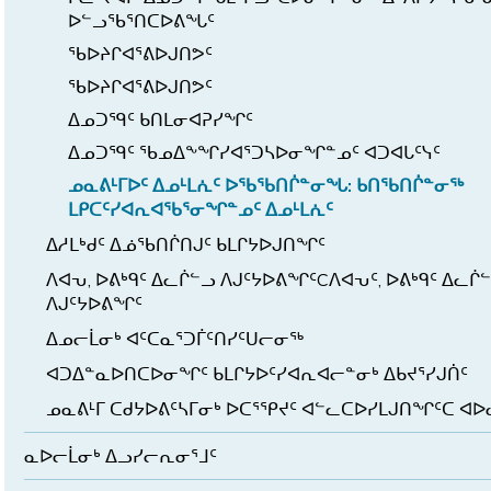
ᐅᓪᓗᖃᕐᑎᑕᐅᕕᖓᑦ
ᖃᐅᔨᒋᐊᕐᕕᐅᒍᑎᕗᑦ
ᖃᐅᔨᒋᐊᕐᕕᐅᒍᑎᕗᑦ
ᐃᓄᑐᙯᑦ ᑲᑎᒪᓂᐊᕈᓯᖏᑦ
ᐃᓄᑐᙯᑦ ᖃᓄᐃᖕᖏᓯᐊᕐᑐᓴᐅᓂᖏᓐᓄᑦ ᐊᑐᐊᒐᑦᓭᑦ
ᓄᓇᕕᒻᒥᐅᑦ ᐃᓄᒻᒪᕇᑦ ᐅᖃᖃᑎᒌᓐᓂᖓ: ᑲᑎᖃᑎᒌᓐᓂᖅ
ᒪᑭᑕᑦᓯᐊᕆᐊᖃᕐᓂᖏᓐᓄᑦ ᐃᓄᒻᒪᕇᑦ
ᐃᓱᒪᒃᑯᑦ ᐃᓅᖃᑎᒌᑎᒍᑦ ᑲᒪᒋᔭᐅᒍᑎᖏᑦ
ᐱᐊᕃ, ᐅᕕᒃᑫᑦ ᐃᓚᒌᓪᓗ ᐱᒍᑦᔭᐅᕕᖏᑦCᐱᐊᕃᑦ, ᐅᕕᒃᑫᑦ ᐃᓚᒌ
ᐱᒍᑦᔭᐅᕕᖏᑦ
ᐃᓄᓕᒫᓂᒃ ᐊᑦᑕᓇᕐᑐᒦᑦᑎᓯᑦᑌᓕᓂᖅ
ᐊᑐᐃᓐᓇᐅᑎᑕᐅᓂᖏᑦ ᑲᒪᒋᔭᐅᑦᓯᐊᕆᐊᓕᓐᓂᒃ ᐃᑲᔪᕐᓯᒍᑏᑦ
ᓄᓇᕕᒻᒥ ᑕᑯᔭᐅᕕᑦᓴᒥᓂᒃ ᐅᑕᕐᕿᔪᑦ ᐊᓪᓚᑕᐅᓯᒪᒍᑎᖏᑦᑕ ᐊ
ᓇᐅᓕᒫᓂᒃ ᐃᓗᓯᓕᕆᓂᕐᒧᑦ