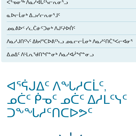
ᐸᕐᓀᓂᖅ ᐱᓇᓱᐊᒐᑦᓴᓕᕆᓂᕐᓗ
ᓇᐅᓕᒫᓂᒃ ᐃᓗᓯᓕᕆᓂᕐᒧᑦ
ᓄᓇᕕᐅᑉ ᓯᓚᑖᓃᑦᑐᓂᒃ ᐱᒍᑦᔨᐅᑏᑦ
ᐱᓇᓱᒍᑎᑦᓭᑦ ᐃᑲᔪᕐᑕᐅᕕᑦᓭᓗ ᓄᓇᓕᓕᒫᓂᒃ ᐱᓇᓱᑦᑎᑖᕐᐸᓕᐊᓂᕐ
ᐃᓄᐃᑦ ᐱᒻᒪᕆᖁᑎᖏᓐᓂᒃ ᐱᓇᓱᐊᓲᖏᓐᓂᓗ
ᐊᕐᕌᒍᐃᑦ ᐱᖓᓱᑕᒫᑦ,
ᓄᑖᑦ ᑮᓀᑦ ᓄᑖᑦ ᐃᓱᒪᑦᓭᑦ
ᑐᖕᖓᓱᑦᑎᑕᐅᕗᑦ