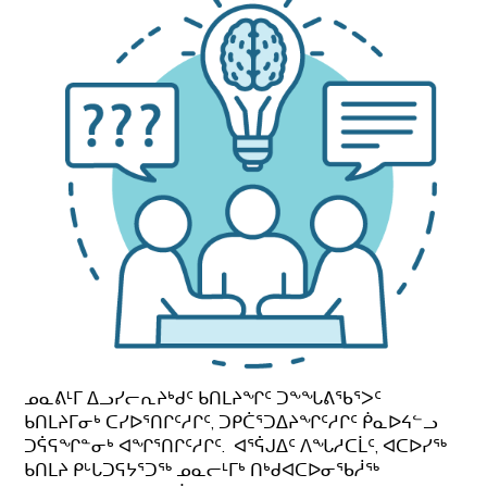
ᓄᓇᕕᒻᒥ ᐃᓗᓯᓕᕆᔨᒃᑯᑦ ᑲᑎᒪᔨᖏᑦ ᑐᖕᖓᕕᖃᕐᐳᑦ
ᑲᑎᒪᔨᒥᓂᒃ ᑕᓯᐅᕐᑎᒋᑦᓱᒋᑦ, ᑐᑭᑖᕐᑐᐃᔨᖏᑦᓱᒋᑦ ᑮᓇᐅᔦᓪᓗ
ᑐᕌᕋᖏᓐᓂᒃ ᐊᖏᕐᑎᒋᑦᓱᒋᑦ. ᐊᕐᕌᒍᐃᑦ ᐱᖓᓱᑕᒫᑦ, ᐊᑕᐅᓯᖅ
ᑲᑎᒪᔨ ᑭᒡᒐᑐᕋᔭᕐᑐᖅ ᓄᓇᓕᒻᒥᒃ ᑎᒃᑯᐊᑕᐅᓂᖃᓲᖅ