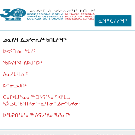
ᐊᓪᓗᓗᑎᑦ ᐃᓗᓕᓪᓚᕆᖓᓄᑦ
ᓇᕿᑦᑕᕈᓯᖏᑦ
ᓄᓇᕕᒻᒥ ᐃᓗᓯᓕᕆᔩᑦ ᑲᑎᒪᔨᖏᑦ
ᐅᕙᑦᑎᓅᓕᖓᔪᑦ
ᖃᐅᔨᒋᐊᕐᕕᐅᒍᑎᕗᑦ
ᐱᓇᓱᒐᒻᒪᕇᑦ
ᐅᓐᓂᓗᒍᑏᑦ
ᑕᑯᒋᐊᒍᓐᓇᓂᖅ ᑐᓴᕋᑦᓴᓂᑦ ᐊᒻᒪᓗ
ᓴᐴᓗᑕᖃᕐᑎᓯᓂᖅ ᓇᒻᒥᓂᓐᓅᓕᖓᔪᓂᑦ
ᐅᖃᕈᑎᖃᕐᓂᖅ
ᐱᕋᔭᕐᕕᓂᖃᕐᓂᒥᒃ
ᒫᓂᑉᐳᑎᑦ