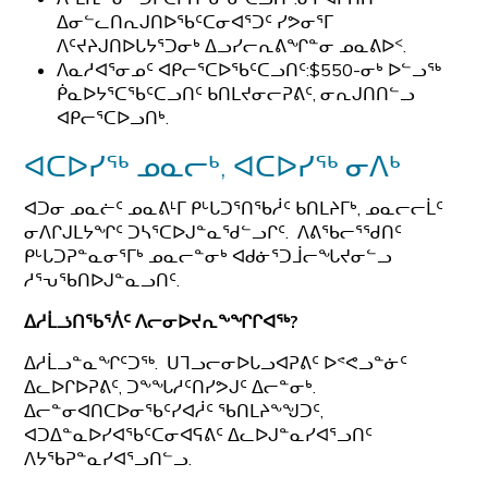
ᐃᓂᓪᓚᑎᕆᒍᑎᐅᖃᑦᑕᓂᐊᕐᑐᑦ ᓯᕗᓂᕐᒥ
ᐱᑦᔪᔨᒍᑎᐅᒐᔭᕐᑐᓂᒃ ᐃᓗᓯᓕᕆᕕᖏᓐᓂ ᓄᓇᕕᐅᑉ.
ᐱᓇᓱᐊᕐᓂᓄᑦ ᐊᑭᓕᕐᑕᐅᖃᑦᑕᓗᑎᑦ:$550-ᓂᒃ ᐅᓪᓗᖅ
ᑮᓇᐅᔭᕐᑕᖃᑦᑕᓗᑎᑦ ᑲᑎᒪᔪᓂᓕᕈᕕᑦ, ᓂᕆᒍᑎᑎᓪᓗ
ᐊᑭᓕᕐᑕᐅᓗᑎᒃ.
ᐊᑕᐅᓯᖅ ᓄᓇᓕᒃ, ᐊᑕᐅᓯᖅ ᓂᐱᒃ
ᐊᑐᓂ ᓄᓇᓖᑦ ᓄᓇᕕᒻᒥ ᑭᒡᒐᑐᕐᑎᖃᓲᑦ ᑲᑎᒪᔨᒥᒃ, ᓄᓇᓕᓕᒫᑦ
ᓂᐱᒋᒍᒪᔭᖏᑦ ᑐᓴᕐᑕᐅᒍᓐᓇᖁᓪᓗᒋᑦ. ᐱᕕᖃᓕᕐᖁᑎᑦ
ᑭᒡᒐᑐᕈᓐᓇᓂᕐᒥᒃ ᓄᓇᓕᓐᓂᒃ ᐊᑯᓃᕐᑐᒨᓕᖓᔪᓂᓪᓗ
ᓱᕐᕃᖃᑎᐅᒍᓐᓇᓗᑎᑦ.
ᐃᓱᒫᓘᑎᖃᕐᐲᑦ ᐱᓕᓂᐅᔪᕆᖕᖏᒋᐊᖅ?
ᐃᓱᒫᓗᓐᓇᖏᑦᑐᖅ. ᑌᒣᓗᓕᓂᐅᒐᓗᐊᕈᕕᑦ ᐅᕝᕙᓗᓐᓃᑦ
ᐃᓚᐅᒋᐅᕈᕕᑦ, ᑐᖕᖓᓱᑦᑎᓯᕗᒍᑦ ᐃᓕᓐᓂᒃ.
ᐃᓕᓐᓂᐊᑎᑕᐅᓂᖃᑦᓯᐊᓲᑦ ᖃᑎᒪᔨᖕᖑᑐᑦ,
ᐊᑐᐃᓐᓇᐅᓯᐊᖃᑦᑕᓂᐊᕋᕕᑦ ᐃᓚᐅᒍᓐᓇᓯᐊᕐᓗᑎᑦ
ᐱᔭᖃᕈᓐᓇᓯᐊᕐᓗᑎᓪᓗ.