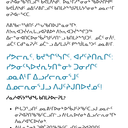
ᓂᕈᐊᓂᖃᕐᑎᓗᒋᑦ ᑲᕙᒫᐱᒃᑯᑦ. ᐅᓇᒻᒥᓱᓐᓂᓂᒃ ᖃᐅᔨᑎᒃᑭᑦ
ᑲᕙᒫᐱᒃᑯᑦ ᓄᐃᑦᓯᕕᒋᓗᒋᑦ ᑲᑎᒪᔨᖕᖑᕈᒪᒐᔭᕐᓂᓂᒃ ᓄᓇᓕᒻᒥ
ᓂᕈᐊᓕᕐᐸᑕ.
ᐱᕕᖃᓕᕐᖁᑎᑦ ᓱᕐᕃᖃᑎᐅᒍᓐᓇᓂᕐᒥᒃ.
ᐱᔭᕆᐊᑐᔫᔪᕆᒐᓗᐊᕈᕕᐅᒃ ᐱᔭᕆᐊᑐᔫᖕᖏᑐᖅ
ᐃᓕᓐᓂᐊᑎᑕᐅᓂᖄᓲᖑᑦᓱᑎᓪᓗ ᑲᑎᒪᔨᖕᖑᑐᑦ. ᓄᑖᑦ ᓂᐲᑦ,
ᓄᑖᑦ ᑕᑯᓐᓇᕈᓰᑦ ᓄᑖᓪᓗ ᐃᓱᒪᒍᓰᑦ ᑭᖕᖒᒪᓇᕐᐳᑦ ᓄᓇᕕᒻᒥ.
ᓯᕗᓕᕆᑦ, ᑲᔪᖏᕐᓭᒋᑦ, ᐊᓯᑦᔨᑎᕆᒋᑦ:
ᓯᕗᓂᑦᓴᐅᔪᕆᔭᑎᓐᓂᒃ ᑐᓂᓯᒋᑦ
ᓄᓇᕕᒻᒥ ᐃᓗᓯᓕᕆᓂᕐᒧᑦ
ᐃᓄᓕᕆᓂᕐᒧᓗ ᐱᒍᑦᔨᒍᑎᐅᔪᓄᑦ!
ᓱᓇᓱᐊᕋᔭᕐᖁᖓ ᑲᑎᒪᔨᐅᓕᕈᒪ?
ᑭᒡᒐᑐᕐᓗᑎᑦ ᓄᓇᕕᒻᒥᐅᓂᒃ:ᐅᖄᒍᑦᔨᖃᑦᑕᓗᒍ ᓄᓇᓖᑦ
ᓂᕈᐊᕈᑎᖃᖃᑦᑕᓗᑎᓪᓗ ᐱᒻᒪᕆᐅᔪᓂᒃ ᐃᓗᓯᓕᕆᓂᕐᒥᒃ
ᐱᓇᓱᐊᕐᑕᐅᔪᓂᒃ.
ᐱᒻᒪᕆᓐᓂᒃ ᑐᑭᑖᕈᑎᖃᖃᑦᑕᓗᑎᑦ:ᓂᕈᐊᕈᑎᑎᑦ