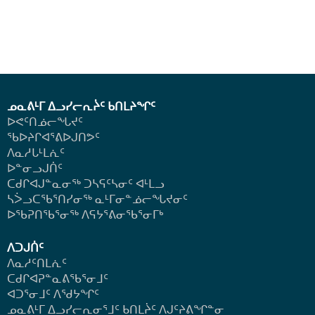
ᓄᓇᕕᒻᒥ ᐃᓗᓯᓕᕆᔩᑦ ᑲᑎᒪᔨᖏᑦ
ᐅᕙᑦᑎᓅᓕᖓᔪᑦ
ᖃᐅᔨᒋᐊᕐᕕᐅᒍᑎᕗᑦ
ᐱᓇᓱᒐᒻᒪᕇᑦ
ᐅᓐᓂᓗᒍᑏᑦ
ᑕᑯᒋᐊᒍᓐᓇᓂᖅ ᑐᓴᕋᑦᓴᓂᑦ ᐊᒻᒪᓗ
ᓴᐴᓗᑕᖃᕐᑎᓯᓂᖅ ᓇᒻᒥᓂᓐᓅᓕᖓᔪᓂᑦ
ᐅᖃᕈᑎᖃᕐᓂᖅ
ᐱᕋᔭᕐᕕᓂᖃᕐᓂᒥᒃ
ᐱᑐᒍᑏᑦ
ᐱᓇᓱᑦᑎᒪᕇᑦ
ᑕᑯᒋᐊᕈᓐᓇᕕᖃᕐᓂᒧᑦ
ᐊᑐᕐᓂᒧᑦ ᐱᖁᔭᖏᑦ
ᓄᓇᕕᒻᒥ ᐃᓗᓯᓕᕆᓂᕐᒧᑦ ᑲᑎᒪᔩᑦ ᐱᒍᑦᔨᕕᖏᓐᓂ