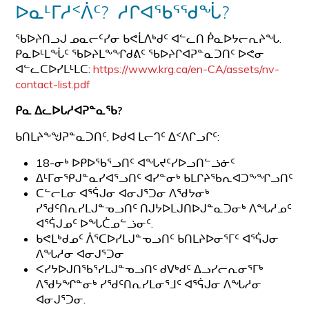
ᐅᓇᒻᒥᓱᑉᐲᑦ? ᓱᒋᐊᖃᕐᖁᖔ?
ᖃᐅᔨᑎᓗᒍ ᓄᓇᓕᑦᓯᓂ ᑲᕙᒫᐱᒃᑯᑦ ᐊᓪᓚᑎ ᑮᓇᐅᔭᓕᕆᔨᖓ.
ᑭᓇᐅᒻᒪᖔᑦ ᖃᐅᔨᒪᖕᖏᑯᕕᑦ ᖃᐅᔨᒋᐊᕈᓐᓇᑐᑎᑦ ᐅᕙᓂ
ᐊᓪᓚᑕᐅᓯᒪᒻᒪᑕ:
https://www.krg.ca/en-CA/assets/nv-
contact-list.pdf
ᑭᓇ ᐃᓚᐅᒐᓱᐊᕈᓐᓇᖃ?
ᑲᑎᒪᔨᖕᖑᕈᓐᓇᑐᑎᑦ, ᐅᑯᐊ ᒪᓕᒉᑦ ᐃᑉᐱᒋᓗᒋᑦ:
18-ᓂᒃ ᐅᑭᐅᖃᕐᓗᑎᑦ ᐊᖓᔪᑦᓯᐅᓗᑎᓪᓘᓃᑦ
ᐃᒻᒥᓂᕿᒍᓐᓇᓯᐊᕐᓗᑎᑦ ᐊᓯᓐᓂᒃ ᑲᒪᒋᔨᖃᕆᐊᑐᖕᖏᓗᑎᑦ
ᑕᓪᓕᒪᓂ ᐊᕐᕌᒍᓂ ᐊᓂᒍᕐᑐᓂ ᐱᖁᔭᓂᒃ
ᓯᖁᑦᑎᕆᓯᒪᒍᓐᓀᓗᑎᑦ ᑎᒍᔭᐅᒪᒍᑎᐅᒍᓐᓇᑐᓂᒃ ᐱᖓᓱᓄᑦ
ᐊᕐᕌᒍᓄᑦ ᐅᖓᑖᓄᓪᓘᓂᑦ.
ᑲᕙᒪᒃᑯᓄᑦ ᐲᕐᑕᐅᓯᒪᒍᓐᓀᓗᑎᑦ ᑲᑎᒪᔨᐅᓂᕐᒥᑦ ᐊᕐᕌᒍᓂ
ᐱᖓᓱᓂ ᐊᓂᒍᕐᑐᓂ
ᐸᓯᔭᐅᒍᑎᖃᕐᓯᒪᒍᓐᓀᓗᑎᑦ ᑯᐯᒃᑯᑦ ᐃᓗᓯᓕᕆᓂᕐᒥᒃ
ᐱᖁᔭᖏᓐᓂᒃ ᓯᖁᑦᑎᕆᓯᒪᓂᕐᒧᑦ ᐊᕐᕌᒍᓂ ᐱᖓᓱᓂ
ᐊᓂᒍᕐᑐᓂ.