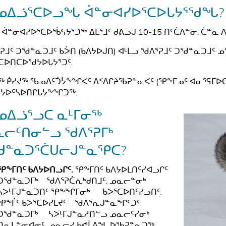
ᓄᐃᓘᕐᑕᐅᓗᖓ ᐋᓐᓂᐊᓯᐅᕐᑕᐅᒐᔭᕐᖁᖓ?
ᑦ ᐋᓐᓂᐊᓯᐅᕐᑕᐅᖄᕋᔭᕐᑐᖅ ᐃᒪᕐᒧᑦ ᑯᕕᓗᒍ 10-15 ᑎᑦᑖᐱᓐᓂ. ᑖᓐᓇ
ᕈᒧᑦ ᑐᖁᓐᓇᑐᒧᑦ ᑲᐴᑎ (ᑲᐱᔭᐅᒍᑎ) ᐊᒻᒪᓗ ᖁᐱᕐᕈᒧᑦ ᑐᖁᓐᓇᑐᒧᑦ ᓄ
ᑕᐅᑎᑕᐅᖁᔭᐅᒐᔭᕐᑐᑦ.
ᖅ ᑮᓯᔪᖅ ᖃᓄᐃᑦᑑᔮᖕᖏᐸᑦ ᐃᑉᐱᒋᔨᖃᕈᓐᓇᐸᑦ (ᕿᖕᒥᓄᑦ ᐊᓂᕐᕋᒥᐅ
ᔭᐅᑦᓴᐅᑎᒋᒐᔭᖕᖏᑐᖅ.
ᓄᐃᓘᕐᓗᑕ ᓇᒻᒥᓂᖅ
ᓕᑦᑎᓂᓪᓗ ᖁᐱᕐᕈᒥᒃ
ᖁᓐᓇᑐᕐᑖᑌᓕᒍᓐᓇᕿᑕ?
ᕿᖕᒥᑎᑦ ᑲᐱᔭᐅᑎᓗᒋᑦ.
ᕿᖕᒥᑎᑦ ᑲᐱᔭᐅᒪᑎᑦᓯᐊᓗᒋᑦ
ᑐᖁᓐᓇᑐᒥᒃ ᖁᐱᕐᕈᑖᕇᒃᑯᑎᒧᑦ. ᓄᓇᓕᓐᓂᒃ
ᓴᐳᒻᒥᒍᓐᓇᑐᑎᑦ ᕿᖕᖏᒥᓂᒃ ᑲᐳᕐᑕᐅᑎᑦᓯᓗᑎᑦ.
ᕿᖕᒦᑦ ᑲᐳᕐᑕᐅᓯᒪᔪᑦ ᖁᐱᕐᕆᒍᓐᓇᖏᑦᑐᑦ
ᑐᖁᓐᓇᑐᒥᒃ ᓴᐳᒻᒥᒍᓐᓇᓱᑎᓪᓗ ᓄᓇᓕᑦᓯᓂᒃ
ᑎᕆᒐᓐᓂᐊᓂᑦ. ᓄᓇᓕᓯ ᑲᕙᒫᐱᖓ ᐅᖃᕈᓐᓇᑐᖅ