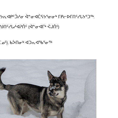
 ᐱᔭᕆᐊᑭᑦᑑᓱᓂ ᐋᓐᓂᐊᑖᕋᔭᕐᓂᓂᒃ ᒥᑭᓕᐅᒥᑎᑦᓯᒐᔭᕐᑐᖅ.
ᖑᑎᑦᓯᒐᓱᐊᕈᑏᑦ (ᐋᓐᓂᐊᒥᒃ ᐹᒍᑏᑦ)
ᑕᓄᑦ), ᑲᐴᑎᓂᒃ ᐊᑐᕆᐊᖃᕐᓂᖅ