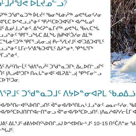
ᒻᒨᓲᖑᕙ ᐆᒪᔪᓄᓪᓗ?
ᕈᖅ ᑐᖁᓐᓇᑐᖅ ᐆᒪᔫᑉ ᖃᓂᖓᓃᓲᖅ ᓄᕙᖓᓂᑦᓱᓂ
ᐊᕐᒪᑕ ᐅᕝᕙᓗᓗᓐᓃᑦ ᕿᓱᑦᑕᐅᑐᐊᕋᒥᒃ ᐊᓯᖓᓄᑦ
ᒧᑦ ᐃᓄᒻᒧᓗᓐᓃᑦ. ᐃᕐᐸᕈᓐᓇᒥᔪᖅ ᓄᕙᖓ, ᖃᕆᑕᖓ
ᓗᓗᓐᓃᑦ ᕿᒥᕐᓗᖓᑕ ᐃᒪᖓ (ᑲᑭᐊᑦᑑᓱᓂ ᐃᒪᖅ
ᖓᓃᑦᑐᖅ ᕿᒥᕐᓗᒐᓂᓗ) ᑭᓕᕐᓯᒪᔪᒧᑦ ᐊᑦᑐᐃᑐᐊᕐᒪᑦ
ᓗᓗᓐᓃᑦ ᒪᒥᓕᔭᕐᕕᖃᑐᐊᕐᒪᑦ ᐃᔨᓐᓂᒃ, ᕿᖓᕐᒥᒃ
ᒥᓗᓐᓃᑦ.
ᐃᑦ ᐱᓱᑦᑎᓕᒫᑦ ᖁᐱᕐᕆᓲᑦ ᑐᖁᓐᓇᑐᒥᒃ, ᐃᓚᐅᑎᓪᓗᒋᑦ
ᑏᑦ (ᐱᓗᐊᕐᑐᒥᒃ ᑎᕆᒐᓐᓂᐊᑦ ᐊᒪᕈᐃᓪᓗ) ᕿᖕᒥᓂᓪᓗ
ᑕᐅᒣᑦᑐᓂ.
ᐱᕐᕈᒧᑦ ᑐᖁᓐᓇᑐᒧᑦ ᐱᔭᐅᓐᓂᐊᕈᒪ ᖃᓄᐃ
ᐊᓯᐅᕐᑎᓕᐊᑦᓴᐅᑎᒋᓗᑎᑦ ᐋᓐᓂᐊᓯᐅᕐᑎᒪᕆᒻᒧᓗᓐᓃᑦ ᓄᓇᓕᑦᓯᓂ. ᖃᐅ
ᐊᓯᐅᕐᑕᐅᒍᑎᒋᒋᐊᓕᑎᓐᓂᓗ ᐋᓐᓂᐊᓯᐅᕐᑕᐅᓗᑎᑦ. (ᐱᓇᓱᐊᕈᓯᓕᒫᒥ
ᒍᕕᑦ ᐃᒪᕐᒧᑦ ᑯᕕᔭᐅᑎᑦᓴᐅᑎᒋᓗᒍ ᐅᕝᕙᐅᑎᓕᒻᒧᑦ 10-15 ᑎᑦᑖᐱᓐᓂ ᖁ
ᖓᒍᑦ.