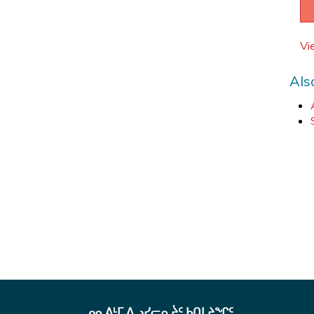
u
b
Vi
-
m
Als
e
n
u.
ᓄᓇᕕᒻᒥ ᐃᓗᓯᓕᕆᔩᑦ ᑲᑎᒪᔨᖏᑦ