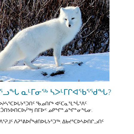
ᖅ
ᓘᕐᓗᖓ ᓇᒻᒥᓂᖅ ᓴᐳᒻᒥᒋᐊᖃᕐᖁᖓ?
ᔨᓴᕐᑕᐅᒐᔭᕐᑐᑎᑦ ᖃᓄᑎᒋᒃ ᐊᑦᑕᓇᕐᒪᖔᕐᐱᑦ
 ᐊᑑᑎᔭᐅᑎᑕᐅᓲᖅ) ᑎᒥᐅᑉ ᓄᑭᖏᓐᓅᖏᓐᓂᖓᓂ.
ᐱᕐᕈᒧᑦ ᐱᕈᕐᕕᐅᒌᒃᑯᑎᐅᒐᔭᕐᑐᖅ. ᐃᑲᔪᕐᑕᐅᓴᐅᑎᒋᓗᑎᑦ