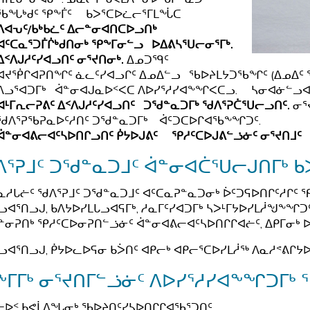
ᖃᖓᒃᑯᑦ ᕿᖕᒦᑦ ᑲᐳᕐᑕᐅᓛᓕᕐᒥᒪᖔᑕ
ᐱᐊᕃᑦ/ᑲᒃᑲᓛᑦ ᐃᓕᓐᓂᐊᑎᑕᐅᓗᑎᒃ
ᐊᑦᑕᓇᕐᑐᒦᒌᒃᑯᑎᓂᒃ ᕿᖕᒥᓂᓪᓗ ᐅᐃᕕᓴᕐᑌᓕᓂᕐᒥᒃ.
ᐃᑉᐱᒍᓱᑦᓯᐊᓗᑎᑦ ᓂᕐᔪᑎᓂᒃ.
ᐃᓄᑐᙯᑦ
ᐊᔪᖀᒋᐊᕈᑎᖏᑦ ᓈᓚᑦᓯᐊᓗᒋᑦ ᐃᓄᐃᓪᓗ ᖃᐅᔨᒪᔭᑐᖃᖏᑦ (ᐃᓄᐃᑦ 
ᐱᓗᕐᐊᑐᒥᒃ ᐋᓐᓂᐊᒍᓇᐅᑉᐸᑕ ᐱᐅᓯᕐᓱᓯᐊᖕᖏᐸᑕᓗ. ᓴᓂᐊᓃᓪᓗᐊ
ᐊᒻᒥᕆᓕᕈᕕᑦ ᐃᑉᐱᒍᓱᑦᓯᐊᓗᑎᑦ ᑐᖁᓐᓇᑐᒥᒃ ᖁᐱᕐᕈᑖᕐᑌᓕᓗᑎᑦ.
ᓂᕐ
ᖁᐱᕐᕈᖃᕈᓇᐅᑦᓱᑎᑦ ᑐᖁᓐᓇᑐᒥᒃ ᐋᑦᑐᑕᐅᒋᐊᖃᖕᖏᑐᑦ.
ᐋᓐᓂᐊᕕᓕᐊᑦᓴᐅᑎᒋᓗᑎᑦ ᑮᔭᐅᒍᕕᑦ ᕿᓱᑦᑕᐅᒍᕕᓪᓘᓃᑦ ᓂᕐᔪᑎᒧᑦ
ᕐᕈᒧᑦ ᑐᖁᓐᓇᑐᒧᑦ ᐋᓐᓂᐊᑖᕐᑌᓕᒍᑎᒥᒃ
ᐱᓇᓱᒐᓖᑦ ᖁᐱᕐᕈᒧᑦ ᑐᖁᓐᓇᑐᒧᑦ ᐊᑦᑕᓇᕈᓐᓇᑐᓂᒃ ᐆᑦᑐᕋᐅᑎᒋᑦᓱᒋᑦ 
ᓗᐊᕐᑎᓗᒍ, ᑲᐱᔭᐅᓯᒪᒐᓗᐊᕋᒥᒃ, ᓱᓇᒥᑦᓯᐊᑐᒥᒃ ᓴᐳᒻᒥᔭᐅᓯᒪᓲᖑᖕᖏᑐᑦ.
ᓐᓂᕈᑎᒃ ᕿᓱᑦᑕᐅᓂᕈᑎᓪᓘᓃᑦ ᐋᓐᓂᐊᕕᓕᐊᑦᓴᐅᑎᒋᒋᐊᓖᑦ, ᐃᑭᒥᓂᒃ ᐅ
ᓗᐊᕐᑎᓗᒍ, ᑮᔭᐅᓚᐅᕋᓂ ᑲᐴᑎᑦ ᐊᑭᓕᒃ ᐊᑭᓕᕐᑕᐅᓯᒪᓲᖅ ᐱᓇᓱᕝᕕᒋᔭᐅ
ᒥᒥᒃ ᓂᕐᔪᑎᒥᓪᓘᓃᑦ ᐱᐅᓯᕐᓱᓯᐊᖕᖏᑐᒥᒃ
ᐅᑉ ᑲᕙᒫᐱᖓᓂᒃ ᖃᐅᔨᑎᑦᓯᓴᐅᑎᒋᒋᐊᖃᕐᑐᑎᑦ.