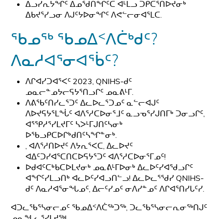
ᐃᓗᓯᕆᔭᖏᑦ ᐃᓄᖁᑎᖏᑦᑕ ᐊᒻᒪᓗ ᑐᑭᑕᕐᑎᐅᔪᓂᒃ
ᐃᑲᔪᕐᓯᓗᓂ ᐱᒍᑦᔭᐅᓂᖏᑦ ᐱᕙᓪᓕᓂᐊᕐᒪᑕ.
ᖃᓄᖅ ᖃᓄᐃᑉᐱᑖᒃᑯᑦ?
ᐱᓇᓱᐊᕐᓂᐊᖄᑦ?
ᐱᒋᐊᓯᑐᐊᕐᐸᑦ 2023, QNIHS-ᑯᑦ
ᓄᓇᓕᓐᓄᔭᓕᕋᔭᕐᑎᓗᒋᑦ ᓄᓇᕕᒻᒥ.
ᐱᕕᖃᑦᑎᓯᓚᕐᑐᑦ ᐃᓚᐅᓚᕐᑐᓄᑦ ᓇᓪᓕᐊᒍᑦ
ᐱᐅᔪᕋᔭᕐᒪᖔᑦ ᐊᐱᕐᓱᑕᐅᓂᕐᒧᑦ ᓇᓗᓀᕐᓯᒍᑎᒥᒃ ᑐᓂᓗᒋᑦ,
ᐊᕐᕿᓱᕐᓯᒪᔪᒥᑦ ᓴᐳᒻᒥᒍᑎᑦᓴᓂᒃ
ᐅᖃᓗᑭᑕᐅᒋᒃᑯᑎᑦᓴᖏᓐᓂᒃ.
, ᐊᐱᕐᓱᑎᐅᔪᑦ ᐱᔭᕆᕐᐸᑕ, ᐃᓚᐅᔪᑦ
ᐊᐃᑦᑐᓯᐊᕐᑕᑎᑕᐅᕋᔭᕐᑐᑦ ᐊᐱᕐᓱᑕᐅᓂᕐᒥᓄᑦ!
ᐅᑯᐊᑦᑕᒃᑲᑕᐅᒪᔪᓂᒃ ᓄᓇᕕᒻᒥᐅᓂᒃ ᐃᓚᐅᑦᓯᐊᖁᓗᒋᑦ
ᐊᖏᑦᓯᒪᓗᑎᒃ ᐊᓚᐅᑦᓯᐊᓗᑎᓪᓗ! ᐃᓚᐅᓚᕐᖁᓯ QNIHS-
ᑯᑦ ᐱᓇᓱᐊᕐᓂᖓᓄᑦ, ᐃᓕᑦᓯᓄᑦ ᓂᐱᓯᓐᓄᑦ ᐱᒋᐊᕐᑎᓯᒐᑦᓯ.
ᐊᑐᓚᖃᕐᓴᓂᓕᓄᑦ ᖃᓄᐃᑉᐱᑖᖅᑐᖅ, ᑐᓚᖃᕐᓴᓂᓕᕆᓂᖅᑎᒍᑦ
ᓄᓇᖓᓚᕐᓯᒪᔪᖅ!