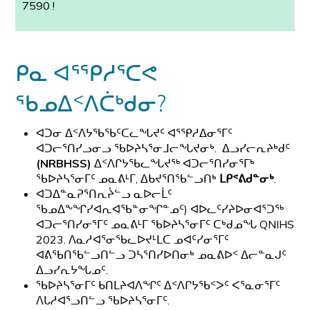
7590 !
ᑭᓇ ᐊᕐᕿᓱᕐᑕᕙ
ᖃᓄᐃᑉᐱᑖᒃᑯᓂ?
ᐊᑐᓂ ᐃᑉᐱᔭᖃᖃᑦᑕᓚᖓᔪᑦ ᐊᕐᕿᓱᐃᓂᕐᒥᑦ
ᐊᑐᓕᕐᑎᓯᓗᓂᓗ ᖃᐅᔨᓴᕐᓂᒧᓕᖓᔪᓂᒃ. ᐃᓗᓯᓕᕆᔨᒃᑯᑦ
(NRBHSS)
ᐃᑉᐱᒋᔭᖃᓚᖓᔪᖅ ᐊᑐᓕᕐᑎᓯᓂᕐᒥᒃ
ᖃᐅᔨᓴᕐᓂᒥᑦ ᓄᓇᕕᒻᒥ, ᐃᑲᔪᕐᑎᖃᓪᓗᑎᒃ
ᒪᑭᕝᕕᑯᓐᓂᒃ
.
ᐊᑐᐃᓐᓇᕈᕐᑎᕆᔩᓪᓗ ᓇᐅᓕᒫᑦ
ᖃᓄᐃᖕᖏᓯᐊᕆᐊᖃᓐᓂᖏᓐᓄᑦ) ᐊᐅᓚᑦᓯᔨᐅᓂᐊᕐᑐᖅ
ᐊᑐᓕᕐᑎᓯᓂᕐᒥᑦ ᓄᓇᕕᒻᒥ ᖃᐅᔨᓴᕐᓂᒥᑦ ᑕᒃᑯᓄᖓ QNIHS
2023. ᐱᓇᓱᐊᕐᓂᖃᓚᐅᔪᒻᒪᑕ ᓄᐊᑦᓯᓂᕐᒥᑦ
ᐊᕕᖃᑎᖃᓪᓗᑎᓪᓗ ᑐᓴᕐᑎᓯᐅᑎᓂᒃ ᓄᓇᕕᐅᑉ ᐃᓕᓐᓇᒍᑦ
ᐃᓗᓯᕆᔭᖓᓄᑦ.
ᖃᐅᔨᓴᕐᓂᒥᑦ ᑲᑎᒪᔨᐊᐱᖏᑦ ᐃᑉᐱᒋᔭᖃᑉᐳᑦ ᐸᕐᓇᓂᕐᒥᑦ
ᐱᒐᓱᐊᕐᓗᑎᓪᓗ ᖃᐅᔨᓴᕐᓂᒥᑦ.