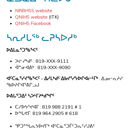
NRBHSS website
QNIHS website
(ITK)
QNIHS Facebook
ᓴᕆᓱᒐᖅ ᓚᕈᓴᐅᓱᒃ
ᐅᐃᒪᓇᕐᑐᖃᕐᐸᑦ
ᐳᓖᓯᒃᑯᑦ : 819-XXX-9111
ᐋᓐᓂᐊᕕᒃ : 819-XXX-9090
ᐊᑦᑕᓇᕐᓯᔪᖃᕐᐸᑦ
-
ᐃᓱᒪᒃᑯᑦ
ᐃᑲᔪᕐᓯᔭᐅᒋᐊᓕᒻᒥᒃ
: ᐃᓄᓕᕆᔨᓯ
ᖃᐅᔨᒋᐊᕐᕕᒋᓗᒍ
ᐅᕕᒐᕐᑐᐃᑦ
ᓴᐳᒻᒥᔨᒃᑯᖏᑦ
ᑕᓯᐅᔭᕐᔪᐊᒥ : 819 988 2191 # 1
ᐅᖓᕙᒥ: 819 964 2905 # 618
ᕿᑐᕐᖓᕆᔭᐅᔪᒥᒃ ᐊᑦᑕᓇᕐᑐᒦᑦᑐᕆᑦᓯᒍᕕᑦ