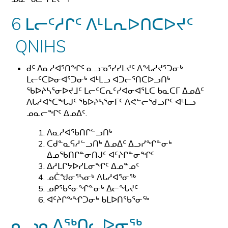
6 ᒪᓕᑦᓱᒋᑦ ᐱᒻᒪᕆᐅᑎᑕᐅᔪᑦ
QNIHS
ᑯᑦ ᐱᓇᓱᐊᕐᑎᖏᑦ ᓇᓗᓀᕐᓯᓯᒪᔪᑦ ᐱᖓᓱᔪᕐᑐᓂᒃ
ᒪᓕᑦᑕᐅᓂᐊᕐᑐᓂᒃ ᐊᒻᒪᓗ ᐊᑐᓕᕐᑎᑕᐅᓗᑎᒃ
ᖃᐅᔨᓴᕐᓂᐅᔪᒧᑦ ᒪᓕᑦᑕᕆᑦᓯᐊᓂᐊᕐᒪᑕ ᑲᓇᑕᒥ ᐃᓄᐃᑦ
ᐱᒐᓱᐊᕐᑕᖓᒍᑦ ᖃᐅᔨᓴᕐᓂᒥᑦ ᐱᕙᓪᓕᖁᓗᒋᑦ ᐊᒻᒪᓗ
ᓄᓇᓕᖏᑦ ᐃᓄᐃᑦ.
ᐱᓇᓱᐊᖃᑎᒋᓪᓗᑎᒃ
ᑕᑯᓐᓇᕋᓱᓪᓗᑎᒃ ᐃᓄᐃᑦ ᐃᓗᓯᖏᓐᓂᒃ
ᐃᓄᖃᑎᒋᓐᓂᑎᒍᑦ ᐊᑦᔨᒋᓐᓂᖏᑦ
ᐃᓱᒪᒋᔭᐅᓯᒪᓂᖏᑦ ᐃᓄᓐᓄᑦ
ᓄᑖᖑᓂᕐᓴᓂᒃ ᐱᒐᓱᐊᕐᓂᖅ
ᓄᑭᖃᑦᓂᖏᓐᓂᒃ ᐃᓕᖓᔪᑦ
ᐊᑦᔨᒋᖕᖏᑐᓂᒃ ᑲᒪᐅᑎᖃᕐᓂᖅ
ᓇᓗᓇᐃᖅᑎᓚᐅᓂᖅ