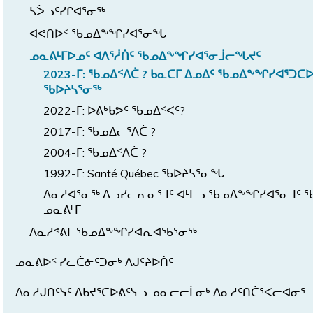
ᓴᐴᓗᑦᓯᒋᐊᕐᓂᖅ
ᐊᕙᑎᐅᑉ ᖃᓄᐃᖕᖏᓯᐊᕐᓂᖓ
ᓄᓇᕕᒻᒥᐅᓄᑦ ᐊᐱᕐᓲᑏᑦ ᖃᓄᐃᖕᖏᓯᐊᕐᓂᒨᓕᖓᔪᑦ
2023-ᒥ: ᖃᓄᐃᑉᐱᑖ ? ᑲᓇᑕᒥ ᐃᓄᐃᑦ ᖃᓄᐃᖕᖏᓯᐊᕐᑐ
ᖃᐅᔨᓴᕐᓂᖅ
2022-ᒥ: ᐅᕕᒃᑲᕗᑦ ᖃᓄᐃᑉᐸᑦ?
2017-ᒥ: ᖃᓄᐃᓕᕐᐱᑖ ?
2004-ᒥ: ᖃᓄᐃᑉᐱᑖ ?
1992-ᒥ: Santé Québec ᖃᐅᔨᓴᕐᓂᖓ
ᐱᓇᓱᐊᕐᓂᖅ ᐃᓗᓯᓕᕆᓂᕐᒧᑦ ᐊᒻᒪᓗ ᖃᓄᐃᖕᖏᓯᐊᕐᓂᒧᑦ 
ᓄᓇᕕᒻᒥ
ᐱᓇᓱᕝᕕᒥ ᖃᓄᐃᖕᖏᓯᐊᕆᐊᖃᕐᓂᖅ
ᓄᓇᕕᐅᑉ ᓯᓚᑖᓃᑦᑐᓂᒃ ᐱᒍᑦᔨᐅᑏᑦ
ᐱᓇᓱᒍᑎᑦᓭᑦ ᐃᑲᔪᕐᑕᐅᕕᑦᓭᓗ ᓄᓇᓕᓕᒫᓂᒃ ᐱᓇᓱᑦᑎᑖᕐᐸᓕᐊᓂᕐ