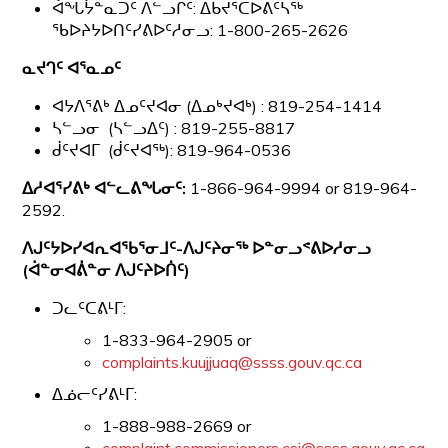
ᐋᖓᔮᓐᓇᑐᑦ ᐱᓪᓗᒋᑦ: ᐃᑲᔪᕐᑕᐅᕕᑦᓴᖅ
ᖃᐅᔨᔭᐅᑎᑦᓯᕕᐅᑦᓱᓂᓗ: 1-800-265-2626
ᓇᔪᒉᑦ
ᐊᕐᓇᓄᑦ
ᐊᔭᐱᕐᕕᒃ ᐃᓄᑦᔪᐊᓂ (ᐃᓄᒃᔪᐊᒃ) : 819-254-1414
ᓴᓪᓗᓂ (ᓴᓪᓗᐃᑦ) : 819-255-8817
ᑰᑦᔪᐊᒥ (ᑰᑦᔪᐊᖅ): 819-964-0536
ᐃᓱᐊᕐᓯᕕᒃ
ᐊᓪᓚᕕᖓᓂᑦ
:
1-866-964-9994 or 819-964-
2592.
ᐱᒍᑦᔭᐅᓯᐊᕆᐊᖃᕐᓂᒧᑦ
-
ᐱᒍᑦᔨᓂᖅ
ᐅᓐᓂᓗᕝᕕᐅᓱᓂᓗ
(
ᐋᓐᓂᐊᕖᓐᓂ
ᐱᒍᑦᔨᐅᑏᑦ
)
ᑐᓚᑦᑕᕕᒻᒥ:
1-833-964-2905 or
complaints.kuujjuaq@ssss.gouv.qc.ca
ᐃᓅᓕᑦᓯᕕᒻᒥ:
1-888-988-2669 or