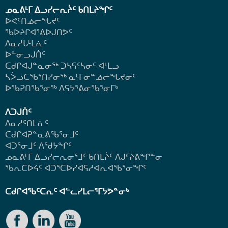
ᓄᓇᕕᒻᒥ ᐃᓗᓯᓕᕆᔩᑦ ᑲᑎᒪᔨᖏᑦ
ᐅᕙᑦᑎᓅᓕᖓᔪᑦ
ᖃᐅᔨᒋᐊᕐᕕᐅᒍᑎᕗᑦ
ᐱᓇᓱᒐᒻᒪᕇᑦ
ᐅᓐᓂᓗᒍᑏᑦ
ᑕᑯᒋᐊᒍᓐᓇᓂᖅ ᑐᓴᕋᑦᓴᓂᑦ ᐊᒻᒪᓗ
ᓴᐴᓗᑕᖃᕐᑎᓯᓂᖅ ᓇᒻᒥᓂᓐᓅᓕᖓᔪᓂᑦ
ᐅᖃᕈᑎᖃᕐᓂᖅ
ᐱᕋᔭᕐᕕᓂᖃᕐᓂᒥᒃ
ᐱᑐᒍᑏᑦ
ᐱᓇᓱᑦᑎᒪᕇᑦ
ᑕᑯᒋᐊᕈᓐᓇᕕᖃᕐᓂᒧᑦ
ᐊᑐᕐᓂᒧᑦ ᐱᖁᔭᖏᑦ
ᓄᓇᕕᒻᒥ ᐃᓗᓯᓕᕆᓂᕐᒧᑦ ᑲᑎᒪᔩᑦ ᐱᒍᑦᔨᕕᖏᓐᓂ
ᖃᕆᑕᐅᔦᑦ ᐊᑐᕐᑕᐅᓯᐊᕋᓱᐊᕆᐊᖃᕐᓂᖏᑦ
ᑕᑯᒋᐊᖃᑦᑕᕆᑦ ᐊᓪᓚᓯᒪᓕᕐᒥᔭᕗᓐᓂᒃ