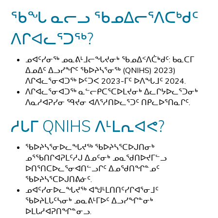
ᖃᖓ ᓇᓕᓗ ᖃᓄᐃᓕᕐᐱᑕᒃᑯᑦ
ᐱᒋᐊᓚᕐᑐᖅ?
ᓄᐊᑦᓯᓂᖅ ᓄᓇᕕᒻᒧᓕᖓᔪᓂᒃ ᖃᓄᐃᑉᐱᑖᒃᑯᑦ: ᑲᓇᑕᒥ
ᐃᓄᐃᑦ ᐃᓗᓯᖏᑦ ᖃᐅᔨᓴᕐᓂᖅ (QNIHS) 2023)
ᐱᒋᐊᓚᕐᓂᐊᑐᖅ ᐅᑦᑐᐸ 2023-ᒥᑦ ᐅᐱᖓᒧᑦ 2024.
ᐱᒋᐊᓚᕐᓂᐊᑐᖅ ᓇᓪᓕᑭᑕᕐᑕᐅᒪᔪᓂᒃ ᐃᓚᒋᔭᐅᓚᕐᑐᓂᒃ
ᐱᓇᓱᐊᕈᓯᓂ ᙯᔪᓂ ᐊᐱᕐᓱᑎᐅᓚᕐᑐᑦ ᑎᑭᓚᐅᕐᑎᓇᒋᑦ.
ᓱᒐᒥ QNIHS ᐱᒻᒪᕆᐊᕙ?
ᖃᐅᔨᓴᕐᓂᐅᓚᖓᔪᖅ ᖃᐅᔨᓴᕐᑕᐅᒍᑎᓂᒃ
ᓄᕐᖃᑎᒋᐊᕈᒪᑦᓱᒍ ᐃᓄᑦᓂᒃ ᓄᓇᖁᑎᐅᔪᒥᓪᓗ
ᐅᑎᕐᑎᑕᐅᓚᕐᓂᐊᑎᓪᓗᒋᑦ ᐃᓄᖁᑎᖏᓐᓄᑦ
ᖃᐅᔨᓴᕐᑕᐅᒍᑎᕕᓃᑦ.
ᓄᐊᑦᓯᓂᐅᓚᖓᔪᖅ ᐊᖑᒻᒪᑎᑎᑦᓯᒋᐊᕐᓂᒧᑦ
ᖃᐅᔨᒪᒐᑦᓴᓂᒃ ᓄᓇᕕᒻᒥᐅᑦ ᐃᓗᓯᖏᓐᓂᒃ
ᐅᒪᒐᓱᐊᕈᑎᖏᓐᓂᓗ.