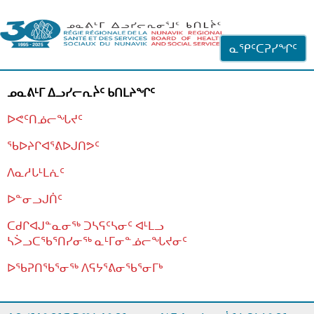
ᐊᓪᓗᓗᑎᑦ ᐃᓗᓕᓪᓚᕆᖓᓄᑦ
ᓇᕿᑦᑕᕈᓯᖏᑦ
ᓄᓇᕕᒻᒥ ᐃᓗᓯᓕᕆᔩᑦ ᑲᑎᒪᔨᖏᑦ
ᐅᕙᑦᑎᓅᓕᖓᔪᑦ
ᖃᐅᔨᒋᐊᕐᕕᐅᒍᑎᕗᑦ
ᐱᓇᓱᒐᒻᒪᕇᑦ
ᐅᓐᓂᓗᒍᑏᑦ
ᑕᑯᒋᐊᒍᓐᓇᓂᖅ ᑐᓴᕋᑦᓴᓂᑦ ᐊᒻᒪᓗ
ᓴᐴᓗᑕᖃᕐᑎᓯᓂᖅ ᓇᒻᒥᓂᓐᓅᓕᖓᔪᓂᑦ
ᐅᖃᕈᑎᖃᕐᓂᖅ
ᐱᕋᔭᕐᕕᓂᖃᕐᓂᒥᒃ
ᒫᓂᑉᐳᑎᑦ