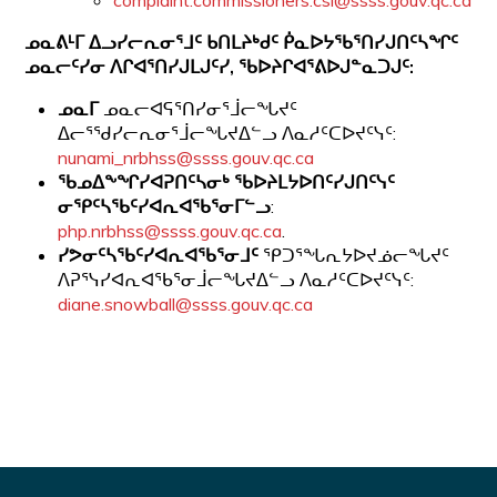
complaint.commissioners.csi@ssss.gouv.qc.ca
ᓄᓇᕕᒻᒥ
ᐃᓗᓯᓕᕆᓂᕐᒧᑦ
ᑲᑎᒪᔨᒃᑯᑦ
ᑮᓇᐅᔭᖃᕐᑎᓯᒍᑎᑦᓴᖏᑦ
ᓄᓇᓕᑦᓯᓂ
ᐱᒋᐊᕐᑎᓯᒍᒪᒍᑦᓯ
,
ᖃᐅᔨᒋᐊᕐᕕᐅᒍᓐᓇᑐᒍᑦ
:
ᓄᓇᒥ
ᓄᓇᓕᐊᕋᕐᑎᓯᓂᕐᒨᓕᖓᔪᑦ
ᐃᓕᕐᖁᓯᓕᕆᓂᕐᒨᓕᖓᔪᐃᓪᓗ ᐱᓇᓱᑦᑕᐅᔪᑦᓭᑦ:
nunami_nrbhss@ssss.gouv.qc.ca
ᖃᓄᐃᖕᖏᓯᐊᕈᑎᑦᓴᓂᒃ ᖃᐅᔨᒪᔭᐅᑎᑦᓯᒍᑎᑦᓭᑦ
ᓂᕿᑦᓴᖃᑦᓯᐊᕆᐊᖃᕐᓂᒥᓪᓗ
:
php.nrbhss@ssss.gouv.qc.ca
.
ᓯᕗᓂᑦᓴᖃᑦᓯᐊᕆᐊᖃᕐᓂᒧᑦ
ᕿᑐᕐᖓᕆᔭᐅᔪᓅᓕᖓᔪᑦ
ᐱᕈᕐᓭᓯᐊᕆᐊᖃᕐᓂᒨᓕᖓᔪᐃᓪᓗ ᐱᓇᓱᑦᑕᐅᔪᑦᓭᑦ:
diane.snowball@ssss.gouv.qc.ca