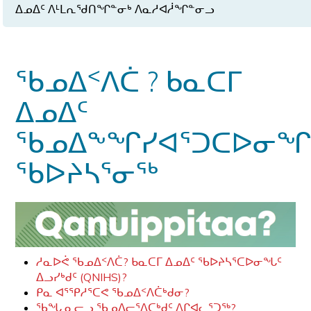
ᐃᓄᐃᑦ ᐱᒻᒪᕆᖁᑎᖏᓐᓂᒃ ᐱᓇᓱᐊᓲᖏᓐᓂᓗ
ᖃᓄᐃᑉᐱᑖ ? ᑲᓇᑕᒥ
ᐃᓄᐃᑦ
ᖃᓄᐃᖕᖏᓯᐊᕐᑐᑕᐅᓂᖏ
ᖃᐅᔨᓴᕐᓂᖅ
ᓱᓇᐅᕚ ᖃᓄᐃᑉᐱᑖ? ᑲᓇᑕᒥ ᐃᓄᐃᑦ ᖃᐅᔨᓴᕐᑕᐅᓂᖓᑦ
ᐃᓗᓯᒃᑯᑦ (QNIHS)?
ᑭᓇ ᐊᕐᕿᓱᕐᑕᕙ ᖃᓄᐃᑉᐱᑖᒃᑯᓂ?
ᖃᖓ ᓇᓕᓗ ᖃᓄᐃᓕᕐᐱᑕᒃᑯᑦ ᐱᒋᐊᓚᕐᑐᖅ?