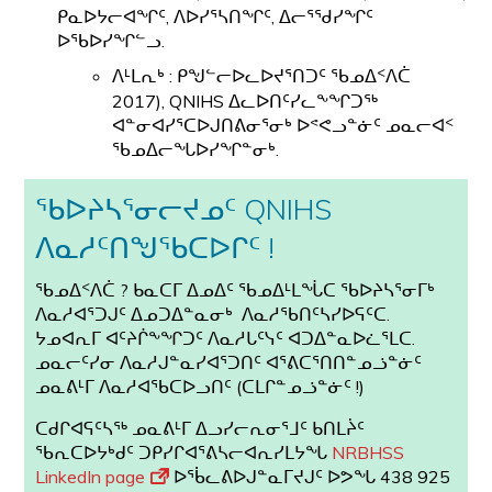
ᑭᓇᐅᔭᓕᐊᖏᑦ, ᐱᐅᓯᕐᓴᑎᖏᑦ, ᐃᓕᕐᖁᓯᖏᑦ
ᐅᖃᐅᓯᖏᓪᓗ.
: ᑭᖑᓪᓕᐅᓚᐅᔪᕐᑎᑐᑦ ᖃᓄᐃᑉᐱᑖ
ᐱᒻᒪᕆᒃ
2017), QNIHS ᐃᓚᐅᑎᑦᓯᓚᖕᖏᑐᖅ
ᐊᓐᓂᐊᓯᕐᑕᐅᒍᑎᕕᓂᕐᓂᒃ ᐅᕝᕙᓗᓐᓃᑦ ᓄᓇᓕᐊᑉ
ᖃᓄᐃᓕᖓᐅᓯᖏᓐᓂᒃ.
ᖃᐅᔨᓴᕐᓂᓕᔪᓄᑦ QNIHS
ᐱᓇᓱᑦᑎᖑᖃᑕᐅᒋᑦ !
ᖃᓄᐃᑉᐱᑖ ? ᑲᓇᑕᒥ ᐃᓄᐃᑦ ᖃᓄᐃᒻᒪᖔᑕ ᖃᐅᔨᓴᕐᓂᒥᒃ
ᐱᓇᓱᐊᕐᑐᒍᑦ ᐃᓄᑐᐃᓐᓇᓂᒃ ᐱᓇᓱᖃᑎᑦᓴᓯᐅᕋᑦᑕ.
ᔭᓄᐊᕆᒥ ᐊᑦᔨᒌᖕᖏᑐᑦ ᐱᓇᓱᒐᑦᓭᑦ ᐊᑐᐃᓐᓇᐅᓛᕐᒪᑕ.
ᓄᓇᓕᑦᓯᓂ ᐱᓇᓱᒍᓐᓇᓯᐊᕐᑐᑎᑦ ᐊᕐᕕᑕᕐᑎᑎᓐᓄᓘᓐᓃᑦ
ᓄᓇᕕᒻᒥ ᐱᓇᓱᐊᖃᑕᐅᓗᑎᑦ (ᑕᒪᒋᓐᓄᓘᓐᓃᑦ !)
ᑕᑯᒋᐊᕋᑦᓴᖅ ᓄᓇᕕᒻᒥ ᐃᓗᓯᓕᕆᓂᕐᒧᑦ ᑲᑎᒪᔩᑦ
ᖃᕆᑕᐅᔭᒃᑯᑦ ᑐᑭᓯᒋᐊᕐᕕᓴᓕᐊᕆᓯᒪᔭᖓ
NRBHSS
LinkedIn page
ᐅᖄᓚᕕᐅᒍᓐᓇᒥᔪᒍᑦ ᐅᕗᖓ 438 925