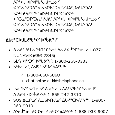
ᐱᕈᕐᐸᓕᐊᒋᐊᖃᕐᓂᑯᓪᓘᓃᑦ
ᐊᑦᑕᓇᕐᓯᑐᐃᓐᓇᕆᐊᖃᕐᑐᕆᑦᓯᒍᕕᑦ, ᐅᕕᒐᕐᑐᐃᑦ
ᓴᐳᒻᒥᔨᒃᑯᖏᑦ ᖃᐅᔨᑎᑕᐅᒋᐊᖃᕐᐳᑦ.
ᐊᑦᑕᓇᕐᑐᒦᑦᑐᕆᑦᓯᒍᕕᑦ ᐱᕈᕐᐸᓕᐊᒋᐊᖃᕐᓂᑯᓪᓘᓃᑦ
ᐊᑦᑕᓇᕐᓯᑐᐃᓐᓇᕆᐊᖃᕐᑐᕆᑦᓯᒍᕕᑦ, ᐅᕕᒐᕐᑐᐃᑦ
ᓴᐳᒻᒥᔨᒃᑯᖏᑦ ᖃᐅᔨᑎᑕᐅᒋᐊᖃᕐᐳᑦ.
ᐃᑲᔪᕐᑕᐅᒍᒪᔪᖃᕐᐸᑦ
ᐅᖄᕕᑦᓭᑦ
ᐃᓄᐃᑦ ᐱᒻᒪᕆᖁᑎᖏᓐᓂᒃ ᐱᓇᓱᐊᓲᖏᓐᓂᓗ: 1-877-
NUNAVIK (686-2845)
ᑲᒪᑦᓯᐊᖅᑐᑦ ᐅᖃᕕᑦᓭᑦ: 1-800-265-3333
ᑲᒃᑲᓛᓄᑦ, ᐱᐊᕋᕐᓄᑦ ᐅᖄᕕᑦᓴᖅ:
1-800-668-6868
chat online at kidshelpphone.ca
ᓄᓇᖃᕐᖄᓯᒪᔪᓄᑦ ᐃᓄᓐᓄᓗ ᐱᕕᑦᓴᖃᖏᓐᓇᓂᒧᑦ
ᐃᓅᓯᕐᒥᒃ ᐅᖄᕕᑦᓭᑦ: 1-855-242-3310
SOS ᐃᓚᒌᓄᑦ ᐱᓗᑲᐅᑎᔪᓄᑦ ᐃᑲᔪᕐᑕᐅᕕᑦᓴᖅ : 1-800-
363-9010
ᐃᑦᓯᒎᓐᓂᓗᑦᑕᐅᓯᒪᔪᓄᑦ ᐅᖄᕕᑦᓴᖅ: 1-888-933-9007