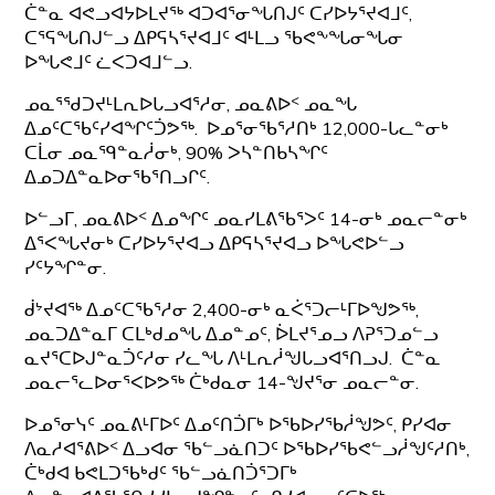
ᑖᓐᓇ ᐊᕙᓗᐊᔭᐅᒪᔪᖅ ᐊᑐᐊᕐᓂᖓᑎᒍᑦ ᑕᓯᐅᔭᕐᔪᐊᒧᑦ,
ᑕᕐᕋᖓᑎᒍᓪᓗ ᐃᑭᕋᓴᕐᔪᐊᒧᑦ ᐊᒻᒪᓗ ᖃᕙᖕᖓᓂᖓᓂ
ᐅᖓᕙᒧᑦ ᓛᐸᑐᐊᒧᓪᓗ.
ᓄᓇᕐᖁᑐᔪᒻᒪᕆᐅᒐᓗᐊᕐᓱᓂ, ᓄᓇᕕᐅᑉ ᓄᓇᖓ
ᐃᓄᑦᑕᖃᑦᓯᐊᖏᑦᑑᕗᖅ. ᐅᓄᕐᓂᖃᕐᓱᑎᒃ 12,000-ᒐᓚᓐᓂᒃ
ᑕᒫᓂ ᓄᓇᙯᓐᓇᓲᓂᒃ, 90% ᐳᓴᓐᑎᑲᓴᖏᑦ
ᐃᓄᑐᐃᓐᓇᐅᓂᖃᕐᑎᓗᒋᑦ.
ᐅᓪᓗᒥ, ᓄᓇᕕᐅᑉ ᐃᓄᖏᑦ ᓄᓇᓯᒪᕕᖃᕐᐳᑦ 14-ᓂᒃ ᓄᓇᓕᓐᓂᒃ
ᐃᕐᐸᖓᔪᓂᒃ ᑕᓯᐅᔭᕐᔪᐊᓗ ᐃᑭᕋᓴᕐᔪᐊᓗ ᐅᖓᕙᐅᓪᓗ
ᓯᑦᔭᖏᓐᓂ.
ᑰᔾᔪᐊᖅ ᐃᓄᑦᑕᖃᕐᓱᓂ 2,400-ᓂᒃ ᓇᐹᕐᑐᓕᒻᒥᐅᖑᕗᖅ,
ᓄᓇᑐᐃᓐᓇᒥ ᑕᒪᒃᑯᓄᖓ ᐃᓄᓐᓄᑦ, ᐆᒪᔪᕐᓄᓗ ᐱᕈᕐᑐᓄᓪᓗ
ᓇᔪᕐᑕᐅᒍᓐᓇᑑᑦᓱᓂ ᓯᓚᖓ ᐱᒻᒪᕆᓲᖑᒐᓗᐊᕐᑎᓗᒍ. ᑖᓐᓇ
ᓄᓇᓕᕐᓚᐅᓂᕐᐸᐅᕗᖅ ᑖᒃᑯᓇᓂ 14-ᖑᔪᕐᓂ ᓄᓇᓕᓐᓂ.
ᐅᓄᕐᓂᓭᑦ ᓄᓇᕕᒻᒥᐅᑦ ᐃᓄᑦᑎᑑᒥᒃ ᐅᖃᐅᓯᖃᓲᖑᕗᑦ, ᑭᓯᐊᓂ
ᐱᓇᓱᐊᕐᕕᐅᑉ ᐃᓗᐊᓂ ᖃᓪᓗᓈᑎᑐᑦ ᐅᖃᐅᓯᖃᕙᓪᓗᓲᖑᑦᓱᑎᒃ,
ᑖᒃᑯᐊ ᑲᕙᒪᑐᖃᒃᑯᑦ ᖃᓪᓗᓈᑎᑑᕐᑐᒥᒃ