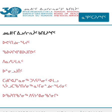
ᐊᓪᓗᓗᑎᑦ ᐃᓗᓕᓪᓚᕆᖓᓄᑦ
ᓇᕿᑦᑕᕈᓯᖏᑦ
ᓄᓇᕕᒻᒥ ᐃᓗᓯᓕᕆᔩᑦ ᑲᑎᒪᔨᖏᑦ
ᐅᕙᑦᑎᓅᓕᖓᔪᑦ
ᖃᐅᔨᒋᐊᕐᕕᐅᒍᑎᕗᑦ
ᐱᓇᓱᒐᒻᒪᕇᑦ
ᐅᓐᓂᓗᒍᑏᑦ
ᑕᑯᒋᐊᒍᓐᓇᓂᖅ ᑐᓴᕋᑦᓴᓂᑦ ᐊᒻᒪᓗ
ᓴᐴᓗᑕᖃᕐᑎᓯᓂᖅ ᓇᒻᒥᓂᓐᓅᓕᖓᔪᓂᑦ
ᐅᖃᕈᑎᖃᕐᓂᖅ
ᐱᕋᔭᕐᕕᓂᖃᕐᓂᒥᒃ
ᒫᓂᑉᐳᑎᑦ