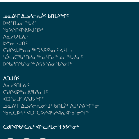
ᓄᓇᕕᒻᒥ ᐃᓗᓯᓕᕆᔩᑦ ᑲᑎᒪᔨᖏᑦ
ᐅᕙᑦᑎᓅᓕᖓᔪᑦ
ᖃᐅᔨᒋᐊᕐᕕᐅᒍᑎᕗᑦ
ᐱᓇᓱᒐᒻᒪᕇᑦ
ᐅᓐᓂᓗᒍᑏᑦ
ᑕᑯᒋᐊᒍᓐᓇᓂᖅ ᑐᓴᕋᑦᓴᓂᑦ ᐊᒻᒪᓗ
ᓴᐴᓗᑕᖃᕐᑎᓯᓂᖅ ᓇᒻᒥᓂᓐᓅᓕᖓᔪᓂᑦ
ᐅᖃᕈᑎᖃᕐᓂᖅ
ᐱᕋᔭᕐᕕᓂᖃᕐᓂᒥᒃ
ᐱᑐᒍᑏᑦ
ᐱᓇᓱᑦᑎᒪᕇᑦ
ᑕᑯᒋᐊᕈᓐᓇᕕᖃᕐᓂᒧᑦ
ᐊᑐᕐᓂᒧᑦ ᐱᖁᔭᖏᑦ
ᓄᓇᕕᒻᒥ ᐃᓗᓯᓕᕆᓂᕐᒧᑦ ᑲᑎᒪᔩᑦ ᐱᒍᑦᔨᕕᖏᓐᓂ
ᖃᕆᑕᐅᔦᑦ ᐊᑐᕐᑕᐅᓯᐊᕋᓱᐊᕆᐊᖃᕐᓂᖏᑦ
ᑕᑯᒋᐊᖃᑦᑕᕆᑦ ᐊᓪᓚᓯᒪᓕᕐᒥᔭᕗᓐᓂᒃ