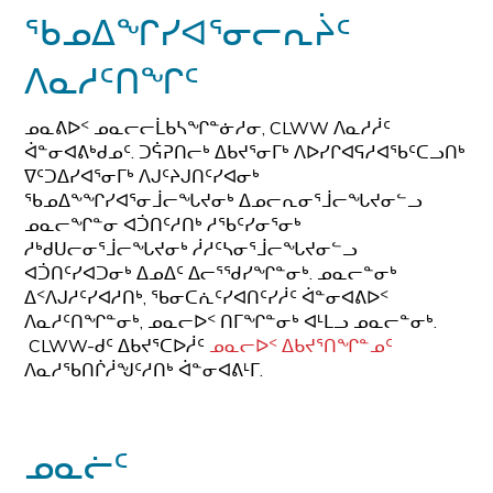
ᖃᓄᐃᖏᓯᐊᕐᓂᓕᕆᔩᑦ
ᐱᓇᓱᑦᑎᖏᑦ
ᓄᓇᕕᐅᑉ ᓄᓇᓕᓕᒫᑲᓴᖏᓐᓃᓱᓂ, CLWW ᐱᓇᓱᓲᑦ
ᐋᓐᓂᐊᕕᒃᑯᓄᑦ. ᑐᕌᕈᑎᓕᒃ ᐃᑲᔪᕐᓂᒥᒃ ᐱᐅᓯᒋᐊᕋᓱᐊᖃᑦᑕᓗᑎᒃ
ᐁᑦᑐᐃᓯᐊᕐᓂᒥᒃ ᐱᒍᑦᔨᒍᑎᑦᓯᐊᓂᒃ
ᖃᓄᐃᖕᖏᓯᐊᕐᓂᒨᓕᖓᔪᓂᒃ ᐃᓄᓕᕆᓂᕐᒨᓕᖓᔪᓂᓪᓗ
ᓄᓇᓕᖏᓐᓂ ᐊᑑᑎᑦᓱᑎᒃ ᓱᖃᑦᓯᓂᕐᓂᒃ
ᓱᒃᑯᑌᓕᓂᕐᒨᓕᖓᔪᓂᒃ ᓲᓱᑦᓴᓂᕐᒨᓕᖓᔪᓂᓪᓗ
ᐊᑑᑎᑦᓯᐊᑐᓂᒃ ᐃᓄᐃᑦ ᐃᓕᕐᖁᓯᖏᓐᓂᒃ. ᓄᓇᓕᓐᓂᒃ
ᐃᑉᐱᒍᓱᑦᓯᐊᓱᑎᒃ, ᖃᓂᑕᕇᑦᓯᐊᑎᑦᓯᓲᑦ ᐋᓐᓂᐊᕕᐅᑉ
ᐱᓇᓱᑦᑎᖏᓐᓂᒃ, ᓄᓇᓕᐅᑉ ᑎᒥᖏᓐᓂᒃ ᐊᒻᒪᓗ ᓄᓇᓕᓐᓂᒃ.
CLWW-ᑯᑦ ᐃᑲᔪᕐᑕᐅᓲᑦ
ᓄᓇᓕᐅᑉ ᐃᑲᔪᕐᑎᖏᓐᓄᑦ
ᐱᓇᓱᖃᑎᒌᓲᖑᑦᓱᑎᒃ ᐋᓐᓂᐊᕕᒻᒥ.
ᓄᓇᓖᑦ