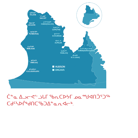
ᑖᓐᓇ ᐃᓗᓕᕙᓪᓘᒐᒥ ᖃᕆᑕᐅᔭᒥ ᓄᓇᙳᐊᑎᑑᕐᑐᖅ
ᑕᑯᑦᓴᐅᒌᒃᑯᑎᑕᖃᑐᐃᓐᓇᕆᐊᓕᒃ.