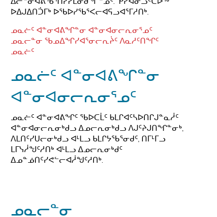
ᐃᓕᓐᓂᐊᕕᖃᕐᑎᓯᓯᒪᓂᑯᖏᓐᓄᑦ. ᑭᓯᐊᓂᓗᑦᑕᐅᖅ
ᐅᐃᒍᐃᑎᑑᒥᒃ ᐅᖃᐅᓯᖃᕐᐸᓕᐊᕋᓗᐊᕐᒥᓱᑎᒃ.
ᓄᓇᓖᑦ ᐊᓐᓂᐊᕕᖏᓐᓂ ᐊᓐᓂᐊᓂᓕᕆᓂᕐᓄᑦ
ᓄᓇᓕᓐᓂ ᖃᓄᐃᖏᓯᐊᕐᓂᓕᕆᔩᑦ ᐱᓇᓱᑦᑎᖏᑦ
ᓄᓇᓖᑦ
ᓄᓇᓖᑦ ᐊᓐᓂᐊᕕᖏᓐᓂ
ᐊᓐᓂᐊᓂᓕᕆᓂᕐᓄᑦ
ᓄᓇᓖᑦ ᐊᓐᓂᐊᕕᖏᑦ ᖃᐅᑕᒫᑦ ᑲᒪᒋᐊᑦᓴᐅᑎᒋᒍᓐᓇᓲᑦ
ᐊᓐᓂᐊᓂᓕᕆᓂᒃᑯᓗ ᐃᓄᓕᕆᓂᒃᑯᓗ ᐱᒍᑦᔨᒍᑎᖏᓐᓂᒃ,
ᐱᒪᑎᑦᓯᑌᓕᓂᒃᑯᓗ ᐊᒻᒪᓗ ᑲᒪᒋᔭᖃᕐᓂᑯᑦ, ᑎᒥᒻᒥᓗ
ᒪᒥᓭᓲᖑᑦᓱᑎᒃ ᐊᒻᒪᓗ ᐃᓄᓕᕆᓂᒃᑯᑦ
ᐃᓄᓐᓅᑎᑦᓯᕙᓪᓕᐊᓲᖑᑦᓱᑎᒃ.
ᓄᓇᓕᓐᓂ