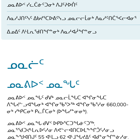
ᓄᓇᕕᐅᑉ ᓯᓚᑖᓃᑦᑐᓂᒃ ᐱᒍᑦᔨᐅᑏᑦ
ᐱᓇᓱᒍᑎᑦᓭᑦ ᐃᑲᔪᕐᑕᐅᕕᑦᓭᓗ ᓄᓇᓕᓕᒫᓂᒃ ᐱᓇᓱᑦᑎᑖᕐᐸᓕᐊᓂᕐ
ᐃᓄᐃᑦ ᐱᒻᒪᕆᖁᑎᖏᓐᓂᒃ ᐱᓇᓱᐊᓲᖏᓐᓂᓗ
ᓄᓇᓖᑦ
ᓄᓇᕕᐅᑉ ᓄᓇᖓᑦ
ᓄᓇᕕᐅᑉ ᓄᓇᖓᑦ ᑯᐯᒃ ᓄᓇᓕᒫᖓᑕ ᐊᖏᓂᖓᑕ
ᐱᖓᔪᓪᓗᐊᖓᓂᒃ ᐊᖏᓂᖃᕐᐳᖅ ᐊᖏᓂᖃᕐᓱᓂ 660,000-
ᓂᒃ ᓯᒃᑭᑕᓂᒃ ᑭᓚᒦᑕᓂᒃ (ᐅᖓᓯᓐᓂᓂᒃ).
ᓄᓇᕕᐅᑉ ᓄᓇᖓ ᑯᐯᑉ ᐅᑭᐅᕐᑕᑐᖓᓃᑦᑐᖅ,
ᓄᓇᕐᖁᑐᔪᒻᒪᕆᐅᑦᓱᓂ ᐱᕙᓪᓕᐊᑎᑕᐅᒪᖕᖏᑑᑦᓱᓂᓗ
ᓄᓇᖕᖑᐊᑎᒍᑦ 55 ᐊᒻᒪᓗ 62 ᐊᒻᒧᖓᔪᐃᑦ ᐊᑯᓐᓂᖏᓐᓃᓱᓂ.