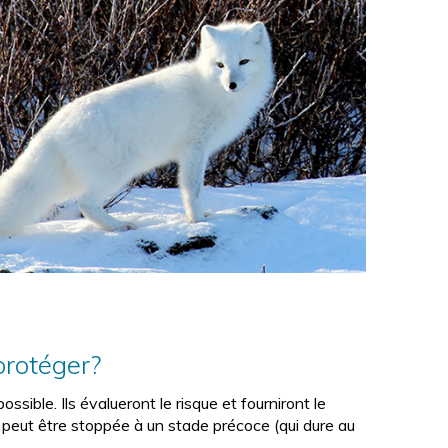
H
c
E
h
e
r
c
h
e
protéger?
ssible. Ils évalueront le risque et fourniront le
e peut être stoppée à un stade précoce (qui dure au