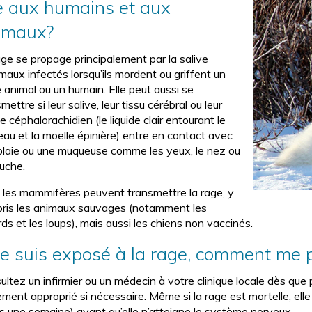
le aux humains et aux
imaux?
age se propage principalement par la salive
maux infectés lorsqu’ils mordent ou griffent un
 animal ou un humain. Elle peut aussi se
mettre si leur salive, leur tissu cérébral ou leur
de céphalorachidien (le liquide clair entourant le
eau et la moelle épinière) entre en contact avec
plaie ou une muqueuse comme les yeux, le nez ou
ouche.
 les mammifères peuvent transmettre la rage, y
ris les animaux sauvages (notamment les
ds et les loups), mais aussi les chiens non vaccinés.
 je suis exposé à la rage, comment me 
ltez un infirmier ou un médecin à votre clinique locale dès que po
tement approprié si nécessaire. Même si la rage est mortelle, ell
s une semaine) avant qu’elle n’atteigne le système nerveux.