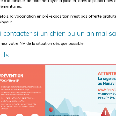
e à la clinique, de faire nettoyer la plaie et, dans la plupart des
lémentaires.
efois, la vaccination en pré-exposition n'est pas offerte gratui
ployeur.
i contacter si un chien ou un animal 
rmez votre NV de la situation dès que possible.
ils