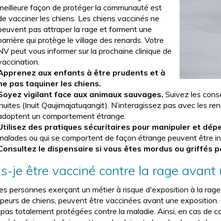
meilleure façon de protéger la communauté est
de vacciner les chiens. Les chiens vaccinés ne
peuvent pas attraper la rage et forment une
barrière qui protège le village des renards. Votre
NV peut vous informer sur la prochaine clinique de
vaccination.
Apprenez aux enfants à être prudents et à
ne pas taquiner les chiens.
Soyez vigilant face aux animaux sauvages.
Suivez les conse
inuites (Inuit Qaujimajatuqangit). N’interagissez pas avec les re
adoptent un comportement étrange.
Utilisez des pratiques sécuritaires pour manipuler et dép
malades ou qui se comportent de façon étrange peuvent être inf
Consultez le dispensaire si vous êtes mordus ou griffés p
is-je être vacciné contre la rage avant
 les personnes exerçant un métier à risque d'exposition à la rag
apeurs de chiens, peuvent être vaccinées avant une exposition.
 pas totalement protégées contre la maladie. Ainsi, en cas de co