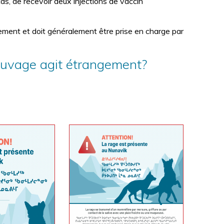
 cas, de recevoir deux injections de vaccin
tement et doit généralement être prise en charge par
sauvage agit étrangement?