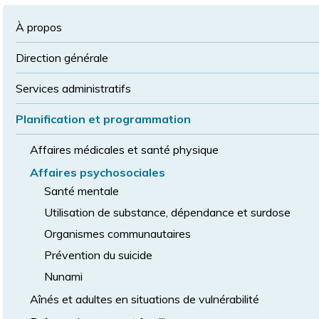
à
la
police
la
police
À propos
taille
de
Direction générale
police
normale
Services administratifs
Planification et programmation
Affaires médicales et santé physique
Affaires psychosociales
Santé mentale
Utilisation de substance, dépendance et surdose
Organismes communautaires
Prévention du suicide
Nunami
Aînés et adultes en situations de vulnérabilité