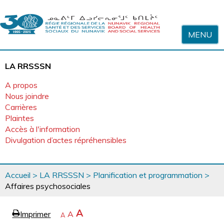
Sauter au contenu
MENU
LA RRSSSN
A propos
Nous joindre
Carrières
Plaintes
Accès à l'information
Divulgation d’actes répréhensibles
Vous
Accueil
>
LA RRSSSN
>
Planification et programmation
>
êtes
Affaires psychosociales
ici
page
Agrandir
A
Imprimer
Revenir
A
e
Rétrécir
A
la