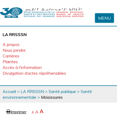
Sauter au contenu
MENU
LA RRSSSN
A propos
Nous joindre
Carrières
Plaintes
Accès à l'information
Divulgation d’actes répréhensibles
Vous
Accueil
>
LA RRSSSN
>
Santé publique
>
Santé
êtes
environnementale
>
Moisissures
ici
page
Agrandir
A
Imprimer
Revenir
A
e
Rétrécir
A
la