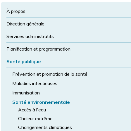
à
la
police
la
police
À propos
taille
de
Direction générale
police
normale
Services administratifs
Planification et programmation
Santé publique
Prévention et promotion de la santé
Maladies infectieuses
Immunisation
Santé environnementale
Accès à l'eau
Chaleur extrême
Changements climatiques