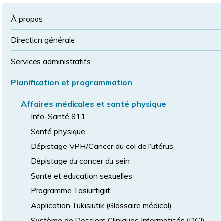
à
la
police
la
police
À propos
taille
de
Direction générale
police
normale
Services administratifs
Planification et programmation
Affaires médicales et santé physique
Info-Santé 811
Santé physique
Dépistage VPH/Cancer du col de l’utérus
Dépistage du cancer du sein
Santé et éducation sexuelles
Programme Tasiurtigiit
Application Tukisiutik (Glossaire médical)
Système de Dossiers Cliniques Informatisés (DCI)