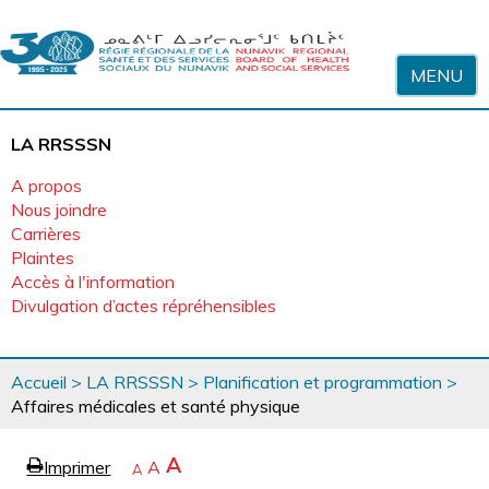
Sauter au contenu
MENU
LA RRSSSN
A propos
Nous joindre
Carrières
Plaintes
Accès à l'information
Divulgation d’actes répréhensibles
Vous
Accueil
>
LA RRSSSN
>
Planification et programmation
>
êtes
Affaires médicales et santé physique
ici
page
Agrandir
A
Imprimer
Revenir
A
e
Rétrécir
A
la