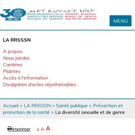
Sauter au contenu
MENU
LA RRSSSN
A propos
Nous joindre
Carrières
Plaintes
Accès à l'information
Divulgation d’actes répréhensibles
Vous
Accueil
>
LA RRSSSN
>
Santé publique
>
Prévention et
êtes
promotion de la santé
>
La diversité sexuelle et de genre
ici
page
Agrandir
A
Imprimer
Revenir
A
e
Rétrécir
A
la