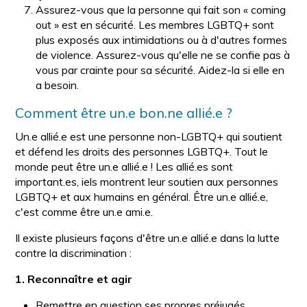
Assurez-vous que la personne qui fait son « coming
out » est en sécurité. Les membres LGBTQ+ sont
plus exposés aux intimidations ou à d'autres formes
de violence. Assurez-vous qu'elle ne se confie pas à
vous par crainte pour sa sécurité. Aidez-la si elle en
a besoin.
Comment être un.e bon.ne allié.e ?
Un.e allié.e est une personne non-LGBTQ+ qui soutient
et défend les droits des personnes LGBTQ+. Tout le
monde peut être un.e allié.e ! Les allié.es sont
important.es, iels montrent leur soutien aux personnes
LGBTQ+ et aux humains en général. Être un.e allié.e,
c'est comme être un.e ami.e.
Il existe plusieurs façons d'être un.e allié.e dans la lutte
contre la discrimination :
1. Reconnaître et agir
Remettre en question ses propres préjugés