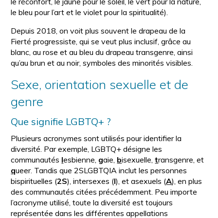
le réconfort, le jaune pour le soleil, le vert pour la nature,
le bleu pour l’art et le violet pour la spiritualité).
Depuis 2018, on voit plus souvent le drapeau de la
Fierté progressiste, qui se veut plus inclusif, grâce au
blanc, au rose et au bleu du drapeau transgenre, ainsi
qu’au brun et au noir, symboles des minorités visibles.
Sexe, orientation sexuelle et de
genre
Que signifie LGBTQ+ ?
Plusieurs acronymes sont utilisés pour identifier la
diversité. Par exemple, LGBTQ+ désigne les
communautés
l
esbienne,
g
aie,
b
isexuelle,
t
ransgenre, et
q
ueer. Tandis que 2SLGBTQIA inclut les personnes
bispirituelles (
2S
), intersexes (
I
), et asexuels (
A
), en plus
des communautés citées précédemment. Peu importe
l’acronyme utilisé, toute la diversité est toujours
représentée dans les différentes appellations