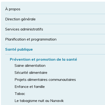
à
la
police
la
police
À propos
taille
de
Direction générale
police
normale
Services administratifs
Planification et programmation
Santé publique
Prévention et promotion de la santé
Saine alimentation
Sécurité alimentaire
Projets alimentaires communautaires
Enfance et famille
Tabac
Le tabagisme nuit au Nunavik