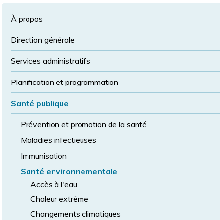
à
la
police
la
police
À propos
taille
de
Direction générale
police
normale
Services administratifs
Planification et programmation
Santé publique
Prévention et promotion de la santé
Maladies infectieuses
Immunisation
Santé environnementale
Accès à l'eau
Chaleur extrême
Changements climatiques