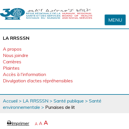
Sauter au contenu
MENU
LA RRSSSN
A propos
Nous joindre
Carrières
Plaintes
Accès à l'information
Divulgation d’actes répréhensibles
Vous
Accueil
>
LA RRSSSN
>
Santé publique
>
Santé
êtes
environnementale
>
Punaises de lit
ici
page
Agrandir
A
Imprimer
Revenir
A
e
Rétrécir
A
la