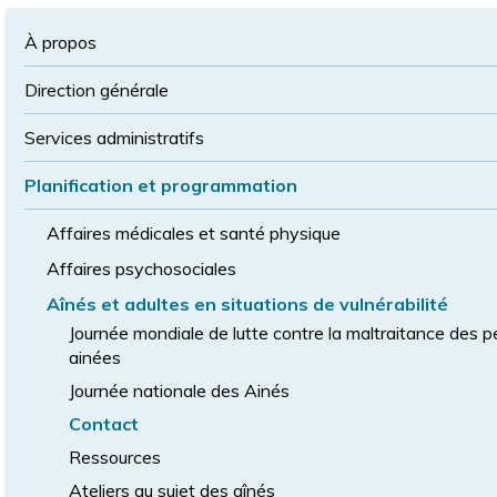
à
la
police
la
police
À propos
taille
de
Direction générale
police
normale
Services administratifs
Planification et programmation
Affaires médicales et santé physique
Affaires psychosociales
Aînés et adultes en situations de vulnérabilité
Journée mondiale de lutte contre la maltraitance des 
ainées
Journée nationale des Ainés
Contact
Ressources
Ateliers au sujet des aînés