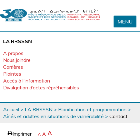
Sauter au contenu
MENU
LA RRSSSN
A propos
Nous joindre
Carrières
Plaintes
Accès à l'information
Divulgation d’actes répréhensibles
Vous
Accueil
>
LA RRSSSN
>
Planification et programmation
>
êtes
Aînés et adultes en situations de vulnérabilité
>
Contact
ici
page
Agrandir
A
Imprimer
Revenir
A
e
Rétrécir
A
la