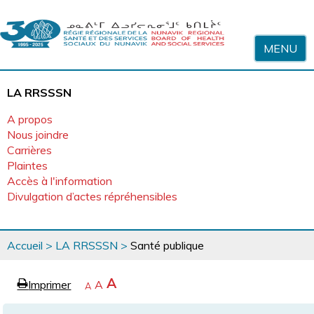
Sauter au contenu
MENU
LA RRSSSN
A propos
Nous joindre
Carrières
Plaintes
Accès à l'information
Divulgation d’actes répréhensibles
Vous
Accueil
>
LA RRSSSN
>
Santé publique
êtes
ici
page
Agrandir
A
Imprimer
Revenir
A
e
Rétrécir
A
la
à
la
police