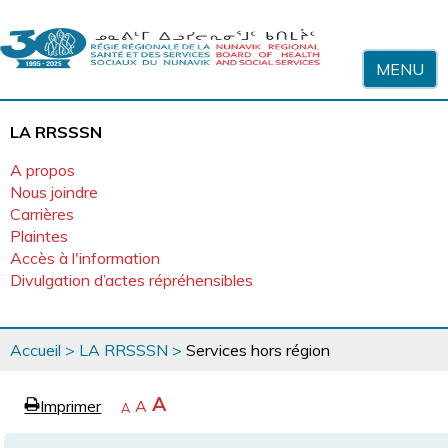
Sauter au contenu
MENU
LA RRSSSN
A propos
Nous joindre
Carrières
Plaintes
Accès à l'information
Divulgation d’actes répréhensibles
Vous
Accueil
>
LA RRSSSN
>
Services hors région
êtes
ici
page
Agrandir
A
Imprimer
Revenir
A
e
Rétrécir
A
la
à
la
police